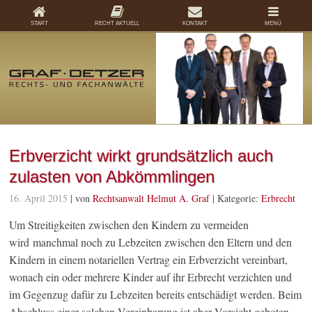
START
RECHT AKTUELL
KONTAKT
MENÜ
Erbverzicht wirkt grundsätzlich auch
zulasten von Abkömmlingen
16. April 2015
| von
Rechtsanwalt Helmut A. Graf
|
Kategorie:
Erbrecht
Um Streitigkeiten zwischen den Kindern zu vermeiden
wird manchmal noch zu Lebzeiten zwischen den Eltern und den
Kindern in einem notariellen Vertrag ein Erbverzicht vereinbart,
wonach ein oder mehrere Kinder auf ihr Erbrecht verzichten und
im Gegenzug dafür zu Lebzeiten bereits entschädigt werden. Beim
Abschluss einer solchen Vereinbarung ist aber Vorsicht geboten,