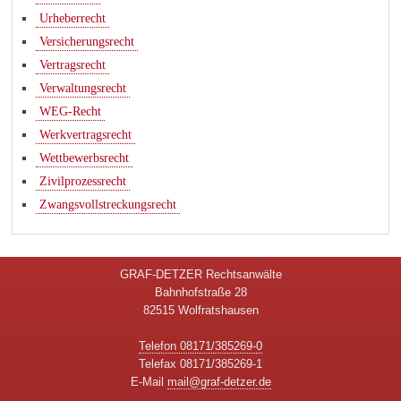
Urheberrecht
Versicherungsrecht
Vertragsrecht
Verwaltungsrecht
WEG-Recht
Werkvertragsrecht
Wettbewerbsrecht
Zivilprozessrecht
Zwangsvollstreckungsrecht
GRAF-DETZER Rechtsanwälte
Bahnhofstraße 28
82515 Wolfratshausen
Telefon 08171/385269-0
Telefax 08171/385269-1
E-Mail
mail@graf-detzer.de