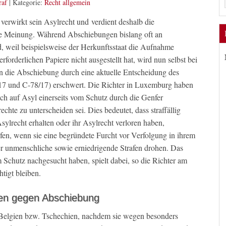
raf
|
Kategorie:
Recht allgemein
 verwirkt sein Asylrecht und verdient deshalb die
ige Meinung. Während Abschiebungen bislang oft an
nd, weil beispielsweise der Herkunftsstaat die Aufnahme
rforderlichen Papiere nicht ausgestellt hat, wird nun selbst bei
en die Abschiebung durch eine aktuelle Entscheidung des
 und C-78/17) erschwert. Die Richter in Luxemburg haben
ch auf Asyl einerseits vom Schutz durch die Genfer
hte zu unterscheiden sei. Dies bedeutet, dass straffällig
sylrecht erhalten oder ihr Asylrecht verloren haben,
en, wenn sie eine begründete Furcht vor Verfolgung in ihrem
r unmenschliche sowie erniedrigende Strafen drohen. Das
m Schutz nachgesucht haben, spielt dabei, so die Richter am
tigt bleiben.
agen gegen Abschiebung
 Belgien bzw. Tschechien, nachdem sie wegen besonders