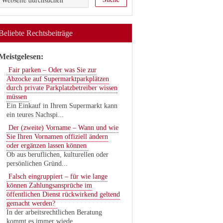
Beliebte Rechtsbeiträge
Meistgelesen:
Fair parken – Oder was Sie zur
Abzocke auf Supermarktparkplätzen
durch private Parkplatzbetreiber wissen
müssen
Ein Einkauf in Ihrem Supermarkt kann
ein teures Nachspi...
Der (zweite) Vorname – Wann und wie
Sie Ihren Vornamen offiziell ändern
oder ergänzen lassen können
Ob aus beruflichen, kulturellen oder
persönlichen Gründ...
Falsch eingruppiert – für wie lange
können Zahlungsansprüche im
öffentlichen Dienst rückwirkend geltend
gemacht werden?
In der arbeitsrechtlichen Beratung
kommt es immer wiede...