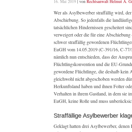
16. Mai 2019
| von
Rechtsanwalt Helmut A. G
Wer als Asylbewerber straffällig wird, der
Abschiebung. So jedenfalls die landläuf
tatsächlichen Hindernissen gescheitert si
verweigert oder die für eine Abschiebung e
schwer straffällig gewordenen Flüchtling
EuGH vom 14.05.2019 (C-391/16, C-77/17
nämlich nun entschieden, dass der Anspru
Flüchtlingskonvention und die EU-Grundrec
gewordene Flüchtlinge, die deshalb kein A
gleichwohl nicht abgeschoben werden dürf
Herkunftsland haben und ihnen Folter ode
Verhalten in ihrem Gastland, in dem sie i
EuGH, keine Rolle und muss unberücksich
Straffällige Asylbewerber kl
Geklagt hatten drei Asylbewerber, denen