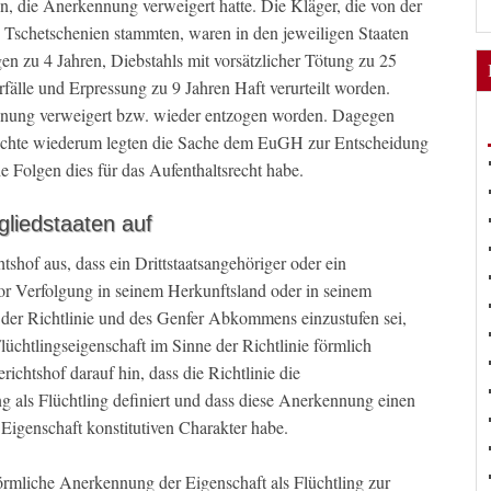
en, die Anerkennung verweigert hatte. Die Kläger, die von der
 Tschetschenien stammten, waren in den jeweiligen Staaten
n zu 4 Jahren, Diebstahls mit vorsätzlicher Tötung zu 25
älle und Erpressung zu 9 Jahren Haft verurteilt worden.
nnung verweigert bzw. wieder entzogen worden. Dagegen
erichte wiederum legten die Sache dem EuGH zur Entscheidung
he Folgen dies für das Aufenthaltsrecht habe.
gliedstaaten auf
hof aus, dass ein Drittstaatsangehöriger oder ein
vor Verfolgung in seinem Herkunftsland oder in seinem
e der Richtlinie und des Genfer Abkommens einzustufen sei,
üchtlingseigenschaft im Sinne der Richtlinie förmlich
richtshof darauf hin, dass die Richtlinie die
g als Flüchtling definiert und dass diese Anerkennung einen
 Eigenschaft konstitutiven Charakter habe.
 förmliche Anerkennung der Eigenschaft als Flüchtling zur