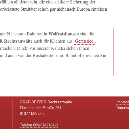
hlen all derer sein, die eine stärkere Sicherung der
rbelastete Straftäter schon gar nicht nach Europa einreisen
Wolfratshausen
lbarer Nähe zum Bahnhof in
sind die
 Rechtsanwälte
auch für Klienten aus
Geretsried
,
ichen. Direkt vor unserer Kanzlei stehen Ihnen
und auch von der Bushaltestelle am Bahnhof erreichen Sie
GRAF-DETZER Rechtsanwälte
Impres
Fürstenrieder Straße 281
Datens
81377 München
Telefon 089/6142184-0