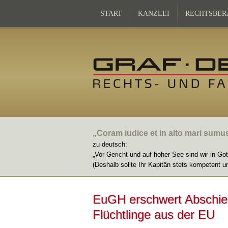
START
KANZLEI
RECHTSBER
„Coram iudice et in alto mari sumu
zu deutsch:
„Vor Gericht und auf hoher See sind wir in Go
(Deshalb sollte Ihr Kapitän stets kompetent u
EuGH erschwert Abschieb
Flüchtlinge aus der EU