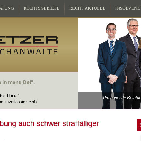
ATUNG
RECHTSGEBIETE
RECHT AKTUELL
INSOLVEN
s in manu Dei“.
ttes Hand.“
Umfassende Beratung
nd zuverlässig sein!)
ung auch schwer straffälliger