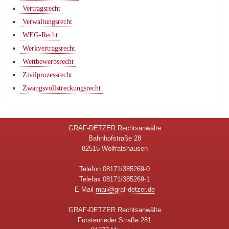
Vertragsrecht
Verwaltungsrecht
WEG-Recht
Werkvertragsrecht
Wettbewerbsrecht
Zivilprozessrecht
Zwangsvollstreckungsrecht
GRAF-DETZER Rechtsanwälte
Bahnhofstraße 28
82515 Wolfratshausen
Telefon 08171/385269-0
Telefax 08171/385269-1
E-Mail
mail@graf-detzer.de
GRAF-DETZER Rechtsanwälte
Fürstenrieder Straße 281