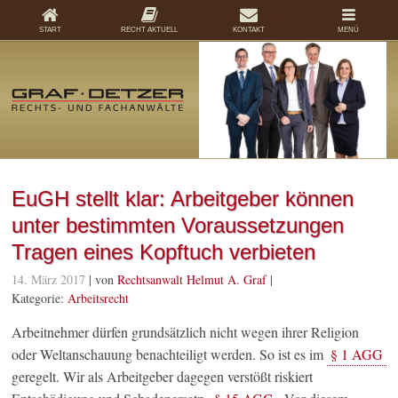
START
RECHT AKTUELL
KONTAKT
MENÜ
EuGH stellt klar: Arbeitgeber können
unter bestimmten Voraussetzungen
Tragen eines Kopftuch verbieten
14. März 2017
| von
Rechtsanwalt Helmut A. Graf
|
Kategorie:
Arbeitsrecht
Arbeitnehmer dürfen grundsätzlich nicht wegen ihrer Religion
oder Weltanschauung benachteiligt werden. So ist es im
§ 1 AGG
geregelt. Wir als Arbeitgeber dagegen verstößt riskiert