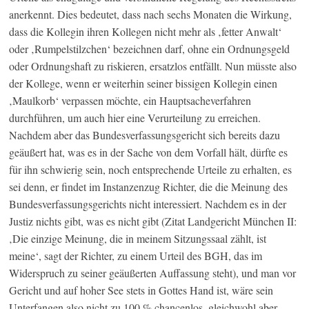
anerkennt. Dies bedeutet, dass nach sechs Monaten die Wirkung,
dass die Kollegin ihren Kollegen nicht mehr als ‚fetter Anwalt‘
oder ‚Rumpelstilzchen‘ bezeichnen darf, ohne ein Ordnungsgeld
oder Ordnungshaft zu riskieren, ersatzlos entfällt. Nun müsste also
der Kollege, wenn er weiterhin seiner bissigen Kollegin einen
‚Maulkorb‘ verpassen möchte, ein Hauptsacheverfahren
durchführen, um auch hier eine Verurteilung zu erreichen.
Nachdem aber das Bundesverfassungsgericht sich bereits dazu
geäußert hat, was es in der Sache von dem Vorfall hält, dürfte es
für ihn schwierig sein, noch entsprechende Urteile zu erhalten, es
sei denn, er findet im Instanzenzug Richter, die die Meinung des
Bundesverfassungsgerichts nicht interessiert. Nachdem es in der
Justiz nichts gibt, was es nicht gibt (Zitat Landgericht München II:
‚Die einzige Meinung, die in meinem Sitzungssaal zählt, ist
meine‘, sagt der Richter, zu einem Urteil des BGH, das im
Widerspruch zu seiner geäußerten Auffassung steht), und man vor
Gericht und auf hoher See stets in Gottes Hand ist, wäre sein
Unterfangen also nicht zu 100 % chancenlos, gleichwohl aber