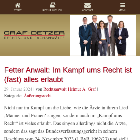
START
RECHT AKTUELL
KONTAKT
MENÜ
Fetter Anwalt: Im Kampf ums Recht ist
(fast) alles erlaubt
29. Januar 2024
| von
Rechtsanwalt Helmut A. Graf
|
Kategorie:
Äußerungsrecht
Nicht nur im Kampf um die Liebe, wie die Ärzte in ihrem Lied
‚Männer und Frauen‘ singen, sondern auch im „Kampf ums
Recht“ ist vieles erlaubt. Das singen allerdings nicht die Ärzte,
sondern das sagt das Bundesverfassungsgericht in seinem
Beschluss vom 24. November 2023 (1 BvR 1962/23) und stellt