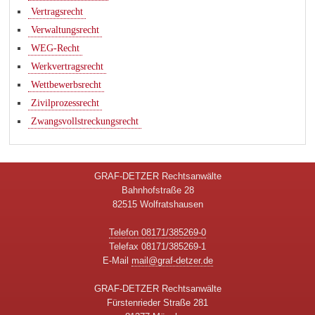
Vertragsrecht
Verwaltungsrecht
WEG-Recht
Werkvertragsrecht
Wettbewerbsrecht
Zivilprozessrecht
Zwangsvollstreckungsrecht
GRAF-DETZER Rechtsanwälte
Bahnhofstraße 28
82515 Wolfratshausen
Telefon 08171/385269-0
Telefax 08171/385269-1
E-Mail
mail@graf-detzer.de
GRAF-DETZER Rechtsanwälte
Fürstenrieder Straße 281