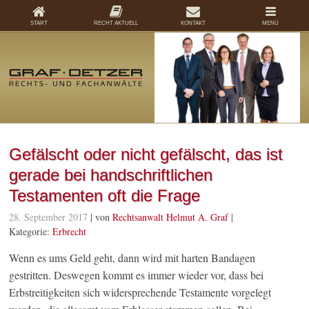
START
RECHT AKTUELL
KONTAKT
MENÜ
Gefälscht oder nicht gefälscht, das ist
gerade bei handschriftlichen
Testamenten oft die Frage
28. September 2017
| von
Rechtsanwalt Helmut A. Graf
|
Kategorie:
Erbrecht
Wenn es ums Geld geht, dann wird mit harten Bandagen
gestritten. Deswegen kommt es immer wieder vor, dass bei
Erbstreitigkeiten sich widersprechende Testamente vorgelegt