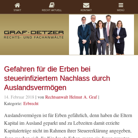
START
RECHT AKTUELL
KONTAKT
MENÜ
Gefahren für die Erben bei
steuerinfiziertem Nachlass durch
Auslandsvermögen
14. Februar 2018
| von
Rechtsanwalt Helmut A. Graf
|
Kategorie:
Erbrecht
Auslandsvermögen ist für Erben gefährlich, denn haben die Eltern
Kapital im Ausland geparkt und zu Lebzeiten damit erzielte
Kapitalerträge nicht im Rahmen ihrer Steuererklärung angegeben,