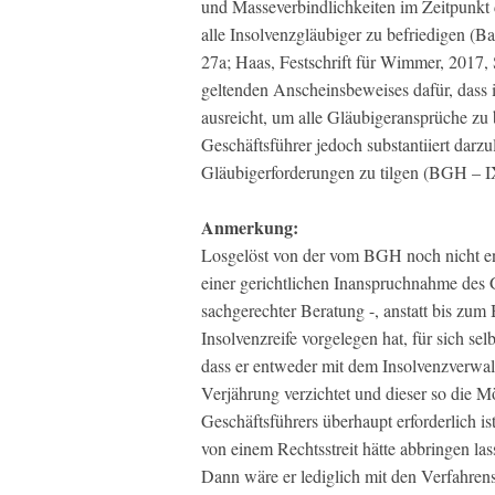
und Masseverbindlichkeiten im Zeitpunkt
alle Insolvenzgläubiger zu befriedigen 
27a; Haas, Festschrift für Wimmer, 2017,
geltenden Anscheinsbeweises dafür, dass 
ausreicht, um alle Gläubigeransprüche zu
Geschäftsführer jedoch substantiiert darz
Gläubigerforderungen zu tilgen (BGH – IX 
Anmerkung:
Losgelöst von der vom BGH noch nicht ent
einer gerichtlichen Inanspruchnahme des G
sachgerechter Beratung -, anstatt bis zu
Insolvenzreife vorgelegen hat, für sich s
dass er entweder mit dem Insolvenzverwalte
Verjährung verzichtet und dieser so die 
Geschäftsführers überhaupt erforderlich is
von einem Rechtsstreit hätte abbringen la
Dann wäre er lediglich mit den Verfahrens