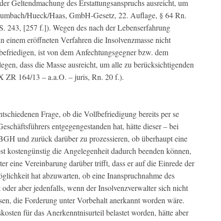
 der Geltendmachung des Erstattungsanspruchs ausreicht, um
(Baumbach/Hueck/Haas, GmbH-Gesetz, 22. Auflage, § 64 Rn.
 S. 243, [257 f.]). Wegen des nach der Lebenserfahrung
in einem eröffneten Verfahren die Insolvenzmasse nicht
 befriedigen, ist von dem Anfechtungsgegner bzw. dem
ulegen, dass die Masse ausreicht, um alle zu berücksichtigenden
ZR 164/13 – a.a.O. – juris, Rn. 20 f.).
schiedenen Frage, ob die Vollbefriedigung bereits per se
eschäftsführers entgegengestanden hat, hätte dieser – bei
m BGH und zurück darüber zu prozessieren, ob überhaupt eine
elbst kostengünstig die Angelegenheit dadurch beenden können,
r eine Vereinbarung darüber trifft, dass er auf die Einrede der
Möglichkeit hat abzuwarten, ob eine Inanspruchnahme des
t oder aber jedenfalls, wenn der Insolvenzverwalter sich nicht
ssen, die Forderung unter Vorbehalt anerkannt worden wäre.
kosten für das Anerkenntnisurteil belastet worden, hätte aber