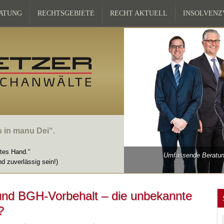
ATUNG
RECHTSGEBIETE
RECHT AKTUELL
INSOLVEN
s in manu Dei“.
ttes Hand.“
Umfassende Beratung
nd zuverlässig sein!)
und BGH-Vorbehalt – die unbekannte
?