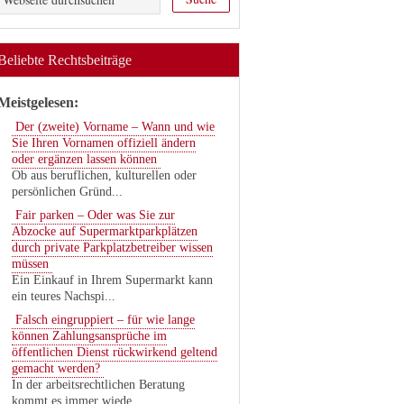
Beliebte Rechtsbeiträge
Meistgelesen:
Der (zweite) Vorname – Wann und wie
Sie Ihren Vornamen offiziell ändern
oder ergänzen lassen können
Ob aus beruflichen, kulturellen oder
persönlichen Gründ...
Fair parken – Oder was Sie zur
Abzocke auf Supermarktparkplätzen
durch private Parkplatzbetreiber wissen
müssen
Ein Einkauf in Ihrem Supermarkt kann
ein teures Nachspi...
Falsch eingruppiert – für wie lange
können Zahlungsansprüche im
öffentlichen Dienst rückwirkend geltend
gemacht werden?
In der arbeitsrechtlichen Beratung
kommt es immer wiede...