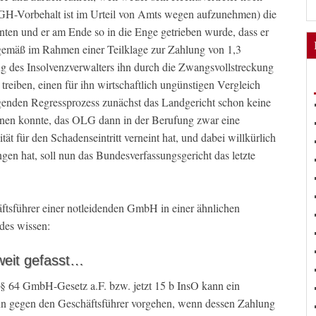
BGH-Vorbehalt ist im Urteil von Amts wegen aufzunehmen) die
n und er am Ende so in die Enge getrieben wurde, dass er
sgemäß im Rahmen einer Teilklage zur Zahlung von 1,3
ng des Insolvenzverwalters ihn durch die Zwangsvollstreckung
 treiben, einen für ihn wirtschaftlich ungünstigen Vergleich
enden Regressprozess zunächst das Landgericht schon keine
ennen konnte, das OLG dann in der Berufung zwar eine
tät für den Schadenseintritt verneint hat, und dabei willkürlich
en hat, soll nun das Bundesverfassungsgericht das letzte
häftsführer einer notleidenden GmbH in einer ähnlichen
ndes wissen:
 weit gefasst…
 § 64 GmbH-Gesetz a.F. bzw. jetzt 15 b InsO kann ein
ann gegen den Geschäftsführer vorgehen, wenn dessen Zahlung