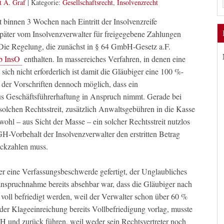
t A. Graf
|
Kategorie:
Gesellschaftsrecht
,
Insolvenzrecht
 binnen 3 Wochen nach Eintritt der Insolvenzreife
r später vom Insolvenzverwalter für freigegebene Zahlungen
 Die Regelung, die zunächst in § 64 GmbH-Gesetz a.F.
b InsO
enthalten. In massereiches Verfahren, in denen eine
ich nicht erforderlich ist damit die Gläubiger eine 100 %-
t der Vorschriften dennoch möglich, dass ein
us Geschäftsführerhaftung in Anspruch nimmt. Gerade bei
 solchen Rechtsstreit, zusätzlich Anwaltsgebühren in die Kasse
ohl – aus Sicht der Masse – ein solcher Rechtsstreit nutzlos
H-Vorbehalt der Insolvenzverwalter den erstritten Betrag
ückzahlen muss.
er eine Verfassungsbeschwerde gefertigt, der Unglaubliches
nanspruchnahme bereits absehbar war, dass die Gläubiger nach
voll befriedigt werden, weil der Verwalter schon über 60 %
 der Klageeinreichung bereits Vollbefriedigung vorlag, musste
GH und zurück führen, weil weder sein Rechtsvertreter noch