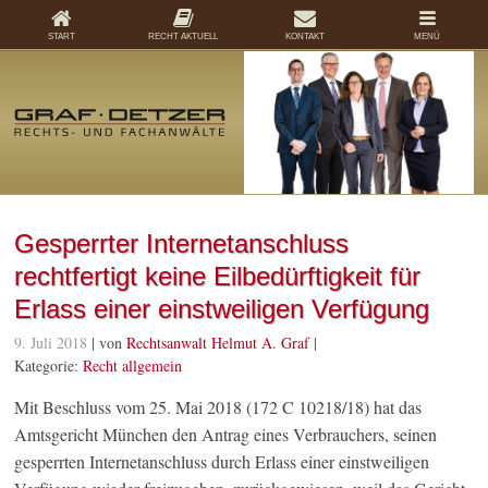
START
RECHT AKTUELL
KONTAKT
MENÜ
Gesperrter Internetanschluss
rechtfertigt keine Eilbedürftigkeit für
Erlass einer einstweiligen Verfügung
9. Juli 2018
| von
Rechtsanwalt Helmut A. Graf
|
Kategorie:
Recht allgemein
Mit Beschluss vom 25. Mai 2018 (172 C 10218/18) hat das
Amtsgericht München den Antrag eines Verbrauchers, seinen
gesperrten Internetanschluss durch Erlass einer einstweiligen