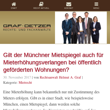
START
RECHT AKTUELL
KONTAKT
MENÜ
Gilt der Münchner Mietspiegel auch für
Mieterhöhungsverlangen bei öffentlich
geförderten Wohnungen?
30. November 2017
| von
Rechtsanwalt Helmut A. Graf
|
Kategorie:
Mietrecht
Eine Mieterhöhung kann bekanntlich nur mit Zustimmung des
Mieters erfolgen. Gibt es in einer Stadt, wie beispielsweise
München, einen Mietspiegel, dann werden solche