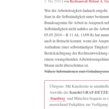
5. Mai 2010
| von
Rechtsanwalt Helmut A. Gr
Wer der Arbeitslosigkeit dadurch entgeht,
Start in die Selbständigkeit unter besti
Bundesagentur für Arbeit in Anspruch nehm
Selbständigkeit nicht nahtlos an die Arbei
05.05.2010 – B 11 AL 11/09 R) hat nunme
auch in Betracht kommt, wenn der Anspruc
Aufnahme einer selbstständigen Tätigkeit
Berücksichtigung der Rechtsentwicklung d
einem vorangehenden Arbeitslosengeldansp
Monat nicht überschritten ist.
Nähere Informationen zum Gründungszusch
Übrigens: Mit Kanzleisitz in unmitte
Kanzlei GRAF-DETZER
Anwälte der
Starnberg
und München bequem zu erre
ausreichend Parkplätze zur Verfügung 