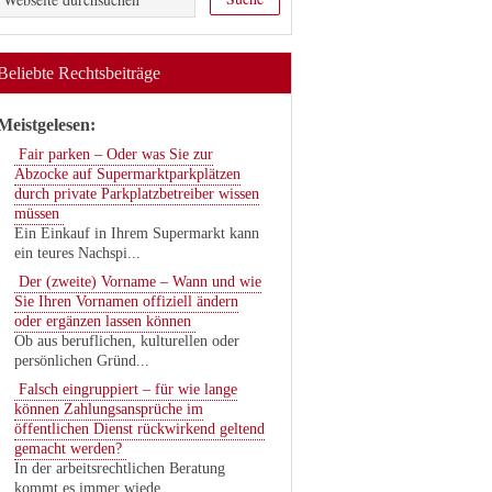
Beliebte Rechtsbeiträge
Meistgelesen:
Fair parken – Oder was Sie zur
Abzocke auf Supermarktparkplätzen
durch private Parkplatzbetreiber wissen
müssen
Ein Einkauf in Ihrem Supermarkt kann
ein teures Nachspi...
Der (zweite) Vorname – Wann und wie
Sie Ihren Vornamen offiziell ändern
oder ergänzen lassen können
Ob aus beruflichen, kulturellen oder
persönlichen Gründ...
Falsch eingruppiert – für wie lange
können Zahlungsansprüche im
öffentlichen Dienst rückwirkend geltend
gemacht werden?
In der arbeitsrechtlichen Beratung
kommt es immer wiede...