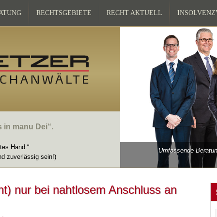
ATUNG
RECHTSGEBIETE
RECHT AKTUELL
INSOLVEN
s in manu Dei“.
ttes Hand.“
Umfassende Beratung
nd zuverlässig sein!)
t) nur bei nahtlosem Anschluss an