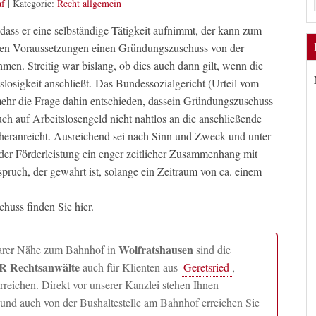
af
|
Kategorie:
Recht allgemein
 dass er eine selbständige Tätigkeit aufnimmt, der kann zum
mmten Voraussetzungen einen Gründungszuschuss von der
en. Streitig war bislang, ob dies auch dann gilt, wenn die
tslosigkeit anschließt. Das Bundessozialgericht (Urteil vom
hr die Frage dahin entschieden, dass
ein Gründungszuschuss
h auf Arbeitslosengeld nicht nahtlos an die anschließende
 heranreicht. Ausreichend sei nach Sinn und Zweck und unter
er Förderleistung ein enger zeitlicher Zusammenhang mit
ruch, der gewahrt ist, solange ein Zeitraum von ca. einem
uss finden Sie hier.
Wolfratshausen
lbarer Nähe zum Bahnhof in
sind die
 Rechtsanwälte
auch für Klienten aus
Geretsried
,
ichen. Direkt vor unserer Kanzlei stehen Ihnen
und auch von der Bushaltestelle am Bahnhof erreichen Sie