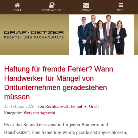
START
RECHT AKTUELL
KONTAKT
MENÜ
Haftung für fremde Fehler? Wann
Handwerker für Mängel von
Drittunternehmen geradestehen
müssen
25. Februar 2026
| von
Rechtsanwalt Helmut A. Graf
|
Kategorie:
Werkvertragsrecht
Es ist das Schreckensszenario für jeden Bauherrn und
Hausbesitzer: Eine Sanierung wurde gerade erst abgeschlossen,