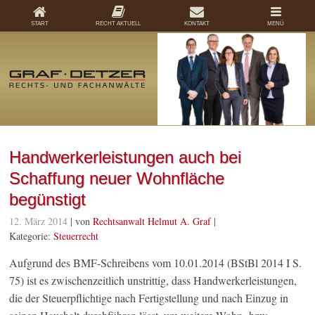
START
RECHT AKTUELL
KONTAKT
MENÜ
Handwerker­leistungen auch bei
Schaffung neuer Wohnfläche
begünstigt
12. März 2014
| von
Rechtsanwalt Helmut A. Graf
|
Kategorie:
Steuerrecht
Aufgrund des BMF-Schreibens vom 10.01.2014 (BStBl 2014 I S.
75) ist es zwischenzeitlich unstrittig, dass Handwerkerleistungen,
die der Steuerpflichtige nach Fertigstellung und nach Einzug in