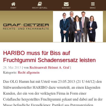
START
RECHT AKTUELL
KONTAKT
MENÜ
HARIBO muss für Biss auf
Fruchtgummi Schadensersatz leisten
28. Mai 2013
| von
Rechtsanwalt Helmut A. Graf
|
Kategorie:
Recht allgemein
Das OLG Hamm hat mit Urteil vom 23.05.2013 (21 U 64/12) den
Süßwarenhersteller HARIBO dazu verurteilt, an einen klagenden
Kunden, der ein von der verklagten Firma in Form einer
Colaflasche hergestelltes Fruchtgummi gekaut und dabei auf in der
Masse befindliche Fremdkörper, Partikel aus Putzmaterialien,