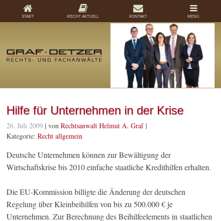
START
RECHT AKTUELL
KONTAKT
MENÜ
Hilfe für Unternehmen in der Krise
26. Juli 2009
| von
Rechtsanwalt Helmut A. Graf
|
Kategorie:
Recht allgemein
Deutsche Unternehmen können zur Bewältigung der
Wirtschaftskrise bis 2010 einfache staatliche Kredithilfen erhalten.
Die EU-Kommission billigte die Änderung der deutschen
Regelung über Kleinbeihilfen von bis zu 500.000 € je
Unternehmen. Zur Berechnung des Beihilfeelements in staatlichen