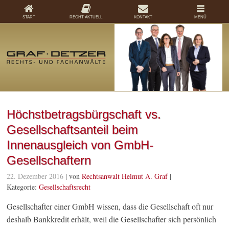
START
RECHT AKTUELL
KONTAKT
MENÜ
Höchstbetragsbürgschaft vs.
Gesellschaftsanteil beim
Innenausgleich von GmbH-
Gesellschaftern
22. Dezember 2016
| von
Rechtsanwalt Helmut A. Graf
|
Kategorie:
Gesellschaftsrecht
Gesellschafter einer GmbH wissen, dass die Gesellschaft oft nur
deshalb Bankkredit erhält, weil die Gesellschafter sich persönlich