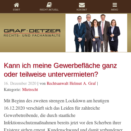
START
RECHT AKTUELL
KONTAKT
MENÜ
Kann ich meine Gewerbefläche ganz
oder teilweise untervermieten?
16. Dezember 2020
| von
Rechtsanwalt Helmut A. Graf
|
Kategorie:
Mietrecht
Mit Beginn des zweiten strengen Lockdown am heutigen
16.12.2020 verschärft sich das Leiden für zahlreiche
Gewerbetreibende, die durch staatliche
Infektionsschutzmaßnahmen bereits jetzt vor den Scherben ihrer
Existenz stehen erneut. Kundenschwund und damit verbundener