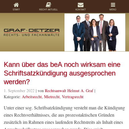
START
RECHT AKTUELL
KONTAKT
MENÜ
Kann über das beA noch wirksam eine
Schriftsatzkündigung ausgesprochen
werden?
1. September 2022
| von
Rechtsanwalt Helmut A. Graf
|
Kategorie:
Arbeitsrecht
,
Mietrecht
,
Vertragsrecht
Unter einer sog. Schriftsatzkündigung versteht man die Kündigung
eines Rechtsverhältnisses, die aus prozesstaktischen Gründen
zusätzlich im Rahmen eines laufenden Rechtstreits als Inhalt eines