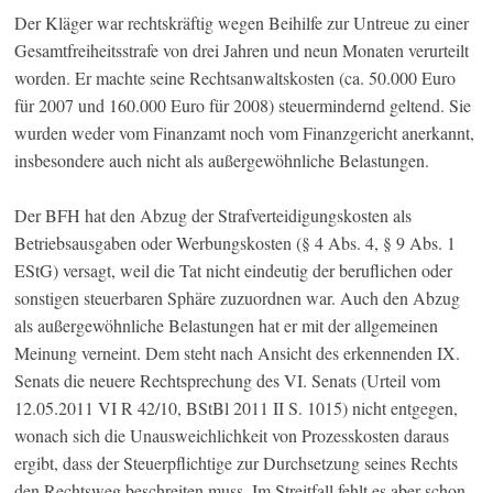
Der Kläger war rechtskräftig wegen Beihilfe zur Untreue zu einer
Gesamtfreiheitsstrafe von drei Jahren und neun Monaten verurteilt
worden. Er machte seine Rechtsanwaltskosten (ca. 50.000 Euro
für 2007 und 160.000 Euro für 2008) steuermindernd geltend. Sie
wurden weder vom Finanzamt noch vom Finanzgericht anerkannt,
insbesondere auch nicht als außergewöhnliche Belastungen.
Der BFH hat den Abzug der Strafverteidigungskosten als
Betriebsausgaben oder Werbungskosten (§ 4 Abs. 4, § 9 Abs. 1
EStG) versagt, weil die Tat nicht eindeutig der beruflichen oder
sonstigen steuerbaren Sphäre zuzuordnen war. Auch den Abzug
als außergewöhnliche Belastungen hat er mit der allgemeinen
Meinung verneint. Dem steht nach Ansicht des erkennenden IX.
Senats die neuere Rechtsprechung des VI. Senats (Urteil vom
12.05.2011 VI R 42/10, BStBl 2011 II S. 1015) nicht entgegen,
wonach sich die Unausweichlichkeit von Prozesskosten daraus
ergibt, dass der Steuerpflichtige zur Durchsetzung seines Rechts
den Rechtsweg beschreiten muss. Im Streitfall fehlt es aber schon