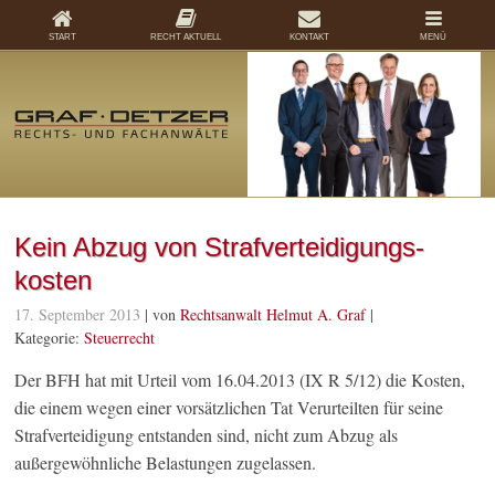
START
RECHT AKTUELL
KONTAKT
MENÜ
Kein Abzug von Strafver­teidigungs­
kosten
17. September 2013
| von
Rechtsanwalt Helmut A. Graf
|
Kategorie:
Steuerrecht
Der BFH hat mit Urteil vom 16.04.2013 (IX R 5/12) die Kosten,
die einem wegen einer vorsätzlichen Tat Verurteilten für seine
Strafverteidigung entstanden sind, nicht zum Abzug als
außergewöhnliche Belastungen zugelassen.