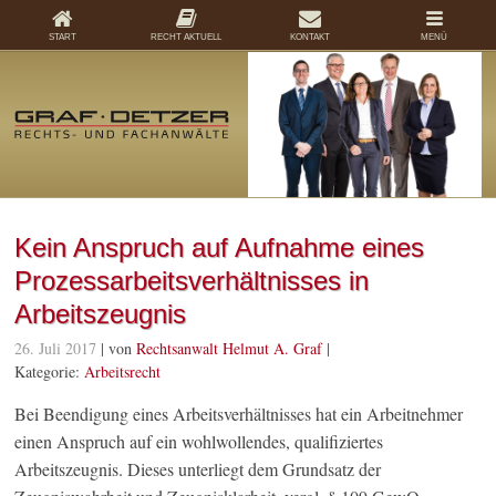
START
RECHT AKTUELL
KONTAKT
MENÜ
Kein Anspruch auf Aufnahme eines
Prozessarbeitsverhältnisses in
Arbeitszeugnis
26. Juli 2017
| von
Rechtsanwalt Helmut A. Graf
|
Kategorie:
Arbeitsrecht
Bei Beendigung eines Arbeitsverhältnisses hat ein Arbeitnehmer
einen Anspruch auf ein wohlwollendes, qualifiziertes
Arbeitszeugnis. Dieses unterliegt dem Grundsatz der