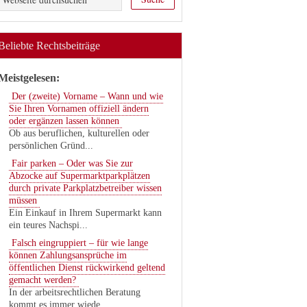
Beliebte Rechtsbeiträge
Meistgelesen:
Der (zweite) Vorname – Wann und wie
Sie Ihren Vornamen offiziell ändern
oder ergänzen lassen können
Ob aus beruflichen, kulturellen oder
persönlichen Gründ...
Fair parken – Oder was Sie zur
Abzocke auf Supermarktparkplätzen
durch private Parkplatzbetreiber wissen
müssen
Ein Einkauf in Ihrem Supermarkt kann
ein teures Nachspi...
Falsch eingruppiert – für wie lange
können Zahlungsansprüche im
öffentlichen Dienst rückwirkend geltend
gemacht werden?
In der arbeitsrechtlichen Beratung
kommt es immer wiede...