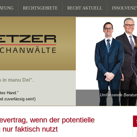
ATUNG
RECHTSGEBIETE
RECHT AKTUELL
INSOLVEN
s in manu Dei“.
ttes Hand.“
Umfassende Beratung
nd zuverlässig sein!)
vertrag, wenn der potentielle
nur faktisch nutzt