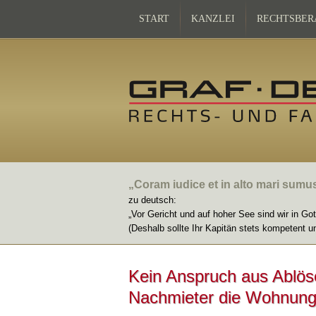
START
KANZLEI
RECHTSBER
„Coram iudice et in alto mari sumu
zu deutsch:
„Vor Gericht und auf hoher See sind wir in Go
(Deshalb sollte Ihr Kapitän stets kompetent u
Kein Anspruch aus Ablöse
Nachmieter die Wohnung 