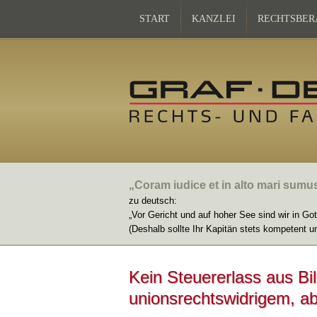
START
KANZLEI
RECHTSBER
„Coram iudice et in alto mari sumu
zu deutsch:
„Vor Gericht und auf hoher See sind wir in Go
(Deshalb sollte Ihr Kapitän stets kompetent u
Kein Steuererlass aus Bil
unionsrechtswidrigem, ab