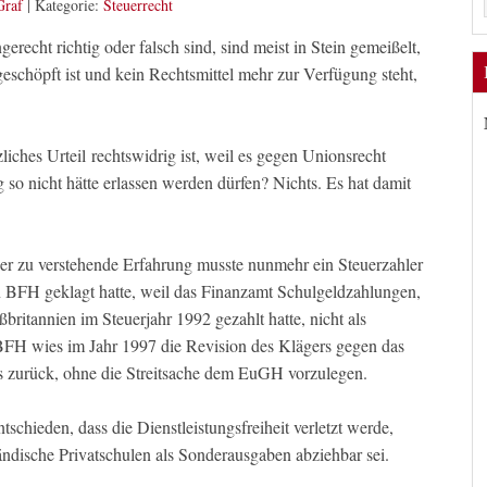
Graf
|
Kategorie:
Steuerrecht
ngerecht richtig oder falsch sind, sind meist in Stein gemeißelt,
eschöpft ist und kein Rechtsmittel mehr zur Verfügung steht,
zliches Urteil rechtswidrig ist, weil es gegen Unionsrecht
 so nicht hätte erlassen werden dürfen? Nichts. Es hat damit
wer zu verstehende Erfahrung musste nunmehr ein Steuerzahler
en BFH geklagt hatte, weil das Finanzamt Schulgeldzahlungen,
ßbritannien im Steuerjahr 1992 gezahlt hatte, nicht als
FH wies im Jahr 1997 die Revision des Klägers gegen das
s zurück, ohne die Streitsache dem EuGH vorzulegen.
hieden, dass die Dienstleistungsfreiheit verletzt werde,
ndische Privatschulen als Sonderausgaben abziehbar sei.