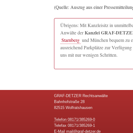
(Quelle: Auszug aus einer Pressemitteilu
Übrigens: Mit Kanzleisitz in unmitte
Kanzlei GRAF-DETZER
Anwälte der
Starnberg
und München bequem zu erre
ausreichend Parkplätze zur Verfügung 
uns mit nur wenigen Schritten.
GRAF-DETZER Rechtsanwälte
Bahnhofstraße 28
82515 Wolfratshausen
Telefon 08171/385269-0
Telefax 08171/385269-1
E-Mail
mail@graf-detzer.de