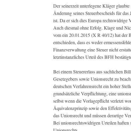
Der seinerzeit unterlegene Kläger glaubte
Änderung seines Steuerbescheids für das 
ist. Da er sich dies Europa rechtswidrige V
Auch diesmal ohne Erfolg. Klage und Ni
vom ein 20.01.2015 (X R 40/12) hat der B
entschieden, dass es weder ermessensfehl
Finanzverwaltung eine Steuer nicht erstat
letztinstanzliches Urteil des BFH bestätig
Bei einem Steuererlass aus sachlichen Bil
Gesetzgebers sowie Unionsrecht zu beacht
deutschen Verfahrensrecht ein hoher Ste
grundsätzliche Verpflichtung, eine unions
selbst wenn die Vorlagepflicht verletzt w
Äquivalenzprinzip sowie den Effektivitäts
das Unionsrecht und müssen derartige Ver
Bei unionsrechtswidrigen Urteilen haften 
Unionsrechts.