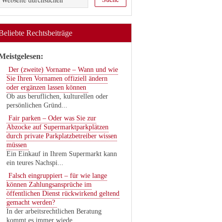
Beliebte Rechtsbeiträge
Meistgelesen:
Der (zweite) Vorname – Wann und wie
Sie Ihren Vornamen offiziell ändern
oder ergänzen lassen können
Ob aus beruflichen, kulturellen oder
persönlichen Gründ...
Fair parken – Oder was Sie zur
Abzocke auf Supermarktparkplätzen
durch private Parkplatzbetreiber wissen
müssen
Ein Einkauf in Ihrem Supermarkt kann
ein teures Nachspi...
Falsch eingruppiert – für wie lange
können Zahlungsansprüche im
öffentlichen Dienst rückwirkend geltend
gemacht werden?
In der arbeitsrechtlichen Beratung
kommt es immer wiede...