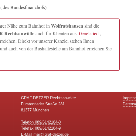
ng des Bundesfinanzhofs)
Wolfratshausen
lbarer Nähe zum Bahnhof in
sind die
 Rechtsanwälte
auch für Klienten aus
Geretsried
,
ichen. Direkt vor unserer Kanzlei stehen Ihnen
und auch von der Bushaltestelle am Bahnhof erreichen Sie
GRAF-DETZER Rechtsanwälte
Impres
Fürstenrieder Straße 281
Datens
81377 München
Telefon 089/6142184-0
Telefax 089/6142184-9
E-Mail
mail@graf-detzer.de