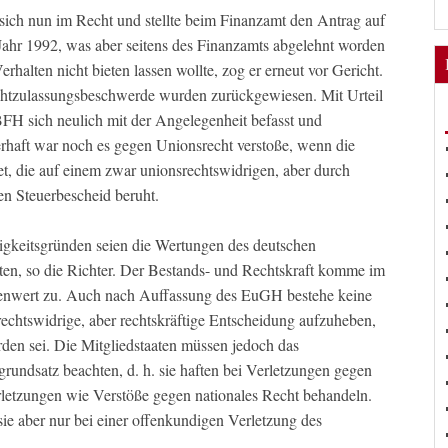
 sich nun im Recht und stellte beim Finanzamt den Antrag auf
Jahr 1992, was aber seitens des Finanzamts abgelehnt worden
erhalten nicht bieten lassen wollte, zog er erneut vor Gericht.
chtzulassungsbeschwerde wurden zurückgewiesen. Mit Urteil
FH sich neulich mit der Angelegenheit befasst und
erhaft war noch es gegen Unionsrecht verstoße, wenn die
tet, die auf einem zwar unionsrechtswidrigen, aber durch
ten Steuerbescheid beruht.
ligkeitsgründen seien die Wertungen des deutschen
en, so die Richter. Der Bestands- und Rechtskraft komme im
llenwert zu. Auch nach Auffassung des EuGH bestehe keine
rechtswidrige, aber rechtskräftige Entscheidung aufzuheben,
orden sei. Die Mitgliedstaaten müssen jedoch das
grundsatz beachten, d. h. sie haften bei Verletzungen gegen
letzungen wie Verstöße gegen nationales Recht behandeln.
sie aber nur bei einer offenkundigen Verletzung des