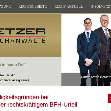
ATUNG
RECHTSGEBIETE
RECHT AKTUELL
INSOLVEN
s in manu Dei“.
ttes Hand.“
Umfassende Beratung
nd zuverlässig sein!)
ligkeitsgründen bei
er rechts­kräftigem BFH-Urteil