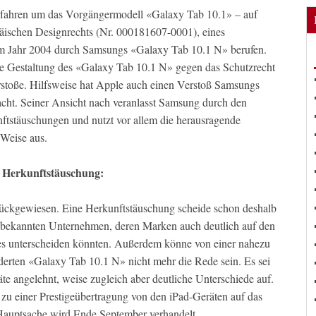
erfahren um das Vorgängermodell «Galaxy Tab 10.1» – auf
päischen Designrechts (Nr. 000181607-0001), eines
 Jahr 2004 durch Samsungs «Galaxy Tab 10.1 N» berufen.
e Gestaltung des «Galaxy Tab 10.1 N» gegen das Schutzrecht
toße. Hilfsweise hat Apple auch einen Verstoß Samsungs
cht. Seiner Ansicht nach veranlasst Samsung durch den
ftstäuschungen und nutzt vor allem die herausragende
 Weise aus.
e Herkunftstäuschung:
ückgewiesen. Eine Herkunftstäuschung scheide schon deshalb
n bekannten Unternehmen, deren Marken auch deutlich auf den
res unterscheiden könnten. Außerdem könne von einer nahezu
rten «Galaxy Tab 10.1 N» nicht mehr die Rede sein. Es sei
äte angelehnt, weise zugleich aber deutliche Unterschiede auf.
zu einer Prestigeübertragung von den iPad-Geräten auf das
uptsache wird Ende September verhandelt.