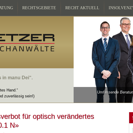
ATUNG
RECHTSGEBIETE
RECHT AKTUELL
INSOLVEN
s in manu Dei“.
ttes Hand.“
Umfassende Beratung
nd zuverlässig sein!)
verbot für optisch verändertes
0.1 N»