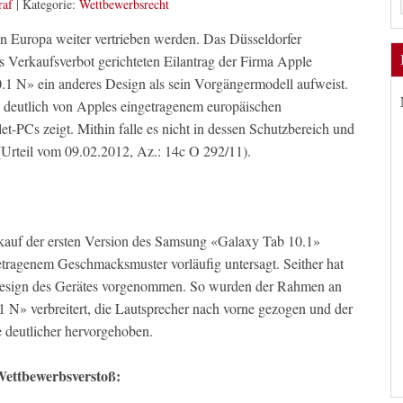
raf
|
Kategorie:
Wettbewerbsrecht
 Europa weiter vertrieben werden. Das Düsseldorfer
s Verkaufsverbot gerichteten Eilantrag der Firma Apple
.1 N» ein anderes Design als sein Vorgängermodell aufweist.
d deutlich von Apples eingetragenem europäischen
et-PCs zeigt. Mithin falle es nicht in dessen Schutzbereich und
 (Urteil vom 09.02.2012, Az.: 14c O 292/11).
kauf der ersten Version des Samsung «Galaxy Tab 10.1»
tragenem Geschmacksmuster vorläufig untersagt. Seither hat
sign des Gerätes vorgenommen. So wurden der Rahmen an
N» verbreitert, die Lautsprecher nach vorne gezogen und der
 deutlicher hervorgehoben.
 Wettbewerbsverstoß: