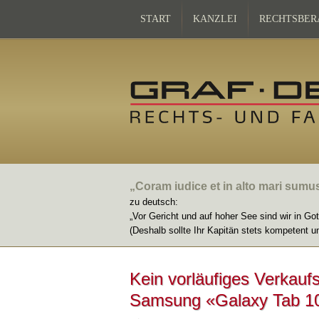
START
KANZLEI
RECHTSBER
„Coram iudice et in alto mari sumu
zu deutsch:
„Vor Gericht und auf hoher See sind wir in Go
(Deshalb sollte Ihr Kapitän stets kompetent u
Kein vorläufiges Verkaufs
Samsung «Galaxy Tab 1