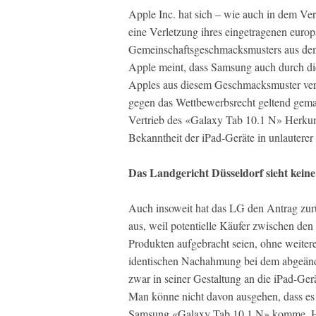
Apple Inc. hat sich – wie auch in dem V
eine Verletzung ihres eingetragenen euro
Gemeinschaftsgeschmacksmusters aus dem
Apple meint, dass Samsung auch durch di
Apples aus diesem Geschmacksmuster vers
gegen das Wettbewerbsrecht geltend gema
Vertrieb des «Galaxy Tab 10.1 N» Herkun
Bekanntheit der iPad-Geräte in unlauterer
Das Landgericht Düsseldorf sieht kein
Auch insoweit hat das LG den Antrag zur
aus, weil potentielle Käufer zwischen de
Produkten aufgebracht seien, ohne weite
identischen Nachahmung bei dem abgeände
zwar in seiner Gestaltung an die iPad-Ger
Man könne nicht davon ausgehen, dass es 
Samsung «Galaxy Tab 10.1 N» komme. Ha