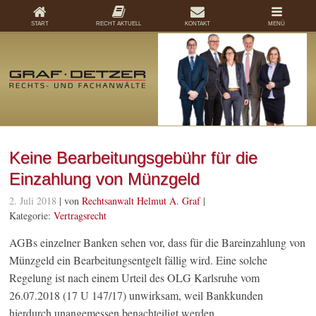
START
RECHT AKTUELL
KONTAKT
MENÜ
Keine Bearbeitungsgebühr für die
Einzahlung von Münzgeld
2. Juli 2018
| von
Rechtsanwalt Helmut A. Graf
|
Kategorie:
Vertragsrecht
AGBs einzelner Banken sehen vor, dass für die Bareinzahlung von
Münzgeld ein Bearbeitungsentgelt fällig wird. Eine solche
Regelung ist nach einem Urteil des OLG Karlsruhe vom
26.07.2018 (17 U 147/17) unwirksam, weil Bankkunden
hierdurch unangemessen benachteiligt werden.