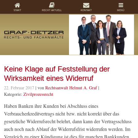
START
RECHT AKTUELL
KONTAKT
MENÜ
Keine Klage auf Feststellung der
Wirksamkeit eines Widerruf
22. Februar 2017
| von
Rechtsanwalt Helmut A. Graf
|
Kategorie:
Zivilprozessrecht
Haben Banken ihre Kunden bei Abschluss eines
Verbraucherkreditvertrags nicht bzw. nicht korrekt über das
gesetzliche Widerrufsrecht belehrt, dann kann der Vertragsschluss
auch noch nach Ablauf der Widerrufsfrist widerrufen werden. Im
Vergleich zu einer Kündigung ist dies für manchen Bankkunden