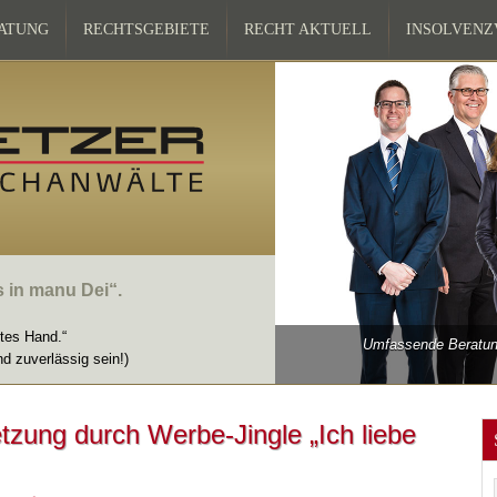
ATUNG
RECHTSGEBIETE
RECHT AKTUELL
INSOLVEN
s in manu Dei“.
ttes Hand.“
Umfassende Beratung
nd zuverlässig sein!)
tzung durch Werbe-Jingle „Ich liebe