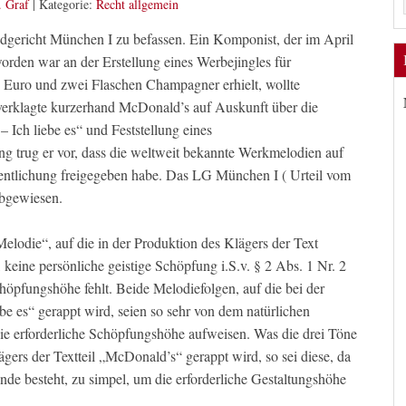
. Graf
|
Kategorie:
Recht allgemein
andgericht München I zu befassen. Ein Komponist, der im April
orden war an der Erstellung eines Werbejingles für
Euro und zwei Flaschen Champagner erhielt, wollte
 verklagte kurzerhand McDonald’s auf Auskunft über die
Ich liebe es“ und Feststellung eines
 trug er vor, dass die weltweit bekannte Werkmelodien auf
ffentlichung freigegeben habe. Das LG München I ( Urteil vom
abgewiesen.
Melodie“, auf die in der Produktion des Klägers der Text
 keine persönliche geistige Schöpfung i.S.v. § 2 Abs. 1 Nr. 2
chöpfungshöhe fehlt. Beide Melodiefolgen, auf die bei der
be es“ gerappt wird, seien so sehr von dem natürlichen
die erforderliche Schöpfungshöhe aufweisen. Was die drei Töne
ägers der Textteil „McDonald’s“ gerappt wird, so sei diese, da
unde besteht, zu simpel, um die erforderliche Gestaltungshöhe