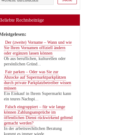
Beliebte Rechtsbeiträge
Meistgelesen:
Der (zweite) Vorname – Wann und wie
Sie Ihren Vornamen offiziell ändern
oder ergänzen lassen können
Ob aus beruflichen, kulturellen oder
persönlichen Gründ...
Fair parken – Oder was Sie zur
Abzocke auf Supermarktparkplätzen
durch private Parkplatzbetreiber wissen
müssen
Ein Einkauf in Ihrem Supermarkt kann
ein teures Nachspi...
Falsch eingruppiert – für wie lange
können Zahlungsansprüche im
öffentlichen Dienst rückwirkend geltend
gemacht werden?
In der arbeitsrechtlichen Beratung
kommt es immer wiede...