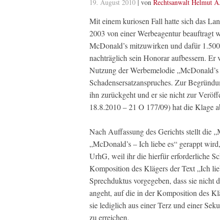
19. August 2010
| von
Rechtsanwalt Helmut A
Mit einem kuriosen Fall hatte sich das L
2003 von einer Werbeagentur beauftragt w
McDonald’s mitzuwirken und dafür 1.500 
nachträglich sein Honorar aufbessern. Er
Nutzung der Werbemelodie „McDonald’s – 
Schadensersatzanspruches. Zur Begründung
ihn zurückgeht und er sie nicht zur Verö
18.8.2010 – 21 O 177/09) hat die Klage 
Nach Auffassung des Gerichts stellt die „
„McDonald’s – Ich liebe es“ gerappt wird,
UrhG, weil ihr die hierfür erforderliche S
Komposition des Klägers der Text „Ich lie
Sprechduktus vorgegeben, dass sie nicht 
angeht, auf die in der Komposition des Kl
sie lediglich aus einer Terz und einer Sek
zu erreichen.