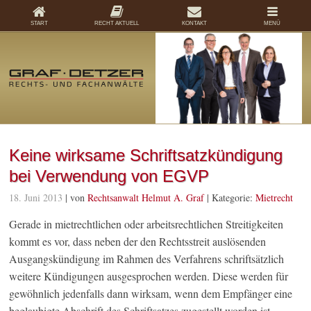
START
RECHT AKTUELL
KONTAKT
MENÜ
Keine wirksame Schriftsatzkündigung
bei Verwendung von EGVP
18. Juni 2013
| von
Rechtsanwalt Helmut A. Graf
|
Kategorie:
Mietrecht
Gerade in mietrechtlichen oder arbeitsrechtlichen Streitigkeiten
kommt es vor, dass neben der den Rechtsstreit auslösenden
Ausgangskündigung im Rahmen des Verfahrens schriftsätzlich
weitere Kündigungen ausgesprochen werden. Diese werden für
gewöhnlich jedenfalls dann wirksam, wenn dem Empfänger eine
beglaubigte Abschrift des Schriftsatzes zugestellt worden ist.