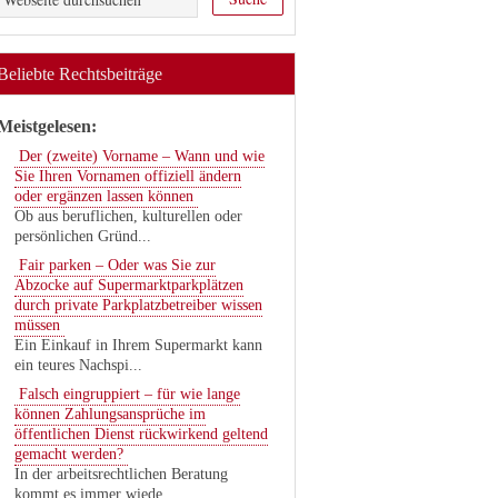
Beliebte Rechtsbeiträge
Meistgelesen:
Der (zweite) Vorname – Wann und wie
Sie Ihren Vornamen offiziell ändern
oder ergänzen lassen können
Ob aus beruflichen, kulturellen oder
persönlichen Gründ...
Fair parken – Oder was Sie zur
Abzocke auf Supermarktparkplätzen
durch private Parkplatzbetreiber wissen
müssen
Ein Einkauf in Ihrem Supermarkt kann
ein teures Nachspi...
Falsch eingruppiert – für wie lange
können Zahlungsansprüche im
öffentlichen Dienst rückwirkend geltend
gemacht werden?
In der arbeitsrechtlichen Beratung
kommt es immer wiede...