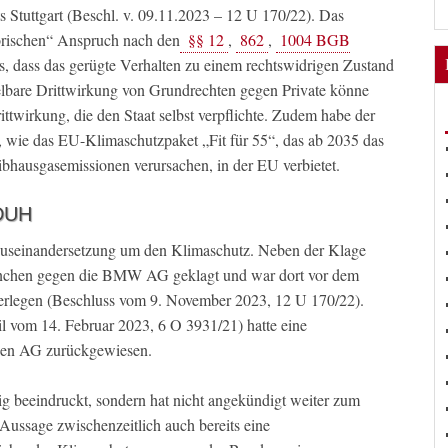
ts Stuttgart (Beschl. v. 09.11.2023 – 12 U 170/22). Das
torischen“ Anspruch nach den
§§ 12
,
862
,
1004 BGB
s, dass das gerügte Verhalten zu einem rechtswidrigen Zustand
ittelbare Drittwirkung von Grundrechten gegen Private könne
rittwirkung, die den Staat selbst verpflichte. Zudem habe der
 wie das EU-Klimaschutzpaket „Fit für 55“, das ab 2035 das
ibhausgasemissionen verursachen, in der EU verbietet.
 DUH
 Auseinandersetzung um den Klimaschutz. Neben der Klage
ünchen gegen die BMW AG geklagt und war dort vor dem
erlegen (Beschluss vom 9. November 2023, 12 U 170/22).
l vom 14. Februar 2023, 6 O 3931/21) hatte eine
gen AG zurückgewiesen.
g beeindruckt, sondern hat nicht angekündigt weiter zum
ussage zwischenzeitlich auch bereits eine