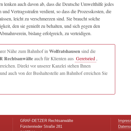
n lenken auch davon ab, dass die Deutsche Umwelthilfe jedes
nd Vertragsstrafen verdient, so dass die Prozesskosten, die
üssen, leicht zu verschmerzen sind. Sie braucht solche
keit, den sie genießt zu behalten, und sich gegen den
 Abmahnverein, bislang erfolgreich, zu verteidigen.
Wolfratshausen
lbarer Nähe zum Bahnhof in
sind die
 Rechtsanwälte
auch für Klienten aus
Geretsried
,
ichen. Direkt vor unserer Kanzlei stehen Ihnen
und auch von der Bushaltestelle am Bahnhof erreichen Sie
GRAF-DETZER Rechtsanwälte
Impres
Fürstenrieder Straße 281
Datens