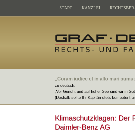
START
KANZLEI
RECHTSBER
„Coram iudice et in alto mari sumu
zu deutsch:
„Vor Gericht und auf hoher See sind wir in Go
(Deshalb sollte Ihr Kapitän stets kompetent u
Klimaschutzklagen: Der F
Daimler-Benz AG