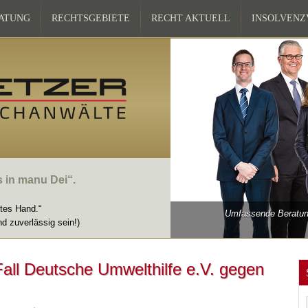
ATUNG
RECHTSGEBIETE
RECHT AKTUELL
INSOLVEN
s in manu Dei“.
ttes Hand.“
Umfassende Beratung
nd zuverlässig sein!)
all Deutsche Umwelthilfe e.V. gegen