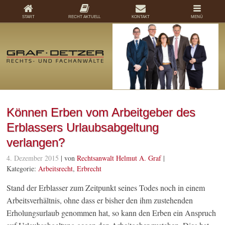
START
RECHT AKTUELL
KONTAKT
MENÜ
Können Erben vom Arbeitgeber des
Erblassers Urlaubsabgeltung
verlangen?
4. Dezember 2015
| von
Rechtsanwalt Helmut A. Graf
|
Kategorie:
Arbeitsrecht
,
Erbrecht
Stand der Erblasser zum Zeitpunkt seines Todes noch in einem
Arbeitsverhältnis, ohne dass er bisher den ihm zustehenden
Erholungsurlaub genommen hat, so kann den Erben ein Anspruch