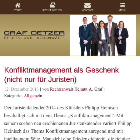
START
RECHT AKTUELL
KONTAKT
MENÜ
Konfliktmanagement als Geschenk
(nicht nur für Juristen)
12. Dezember 2013
| von
Rechtsanwalt Helmut A. Graf
|
Kategorie:
Allgemein
Der Juristenkalender 2014 des Künstlers Philipp Heinisch
beschäftigt sich mit dem Thema „Konfliktmanagement“. Mit
seinem soeben neu erschienenen Juristenkalender variiert Philipp
Heinisch das Thema Konfliktmanagement anregend und mit
intelligentem Witz. Man sieht eine Friedensrichterin, die richtige