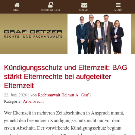
START
RECHT AKTUELL
KONTAKT
MENÜ
Kündigungsschutz und Elternzeit: BAG
stärkt Elternrechte bei aufgeteilter
Elternzeit
22. Juni 2026
| von
Rechtsanwalt Helmut A. Graf
|
Kategorie:
Arbeitsrecht
Wer Elternzeit in mehreren Zeitabschnitten in Anspruch nimmt,
genießt den besonderen Kündigungsschutz nicht nur vor dem
ersten Abschnitt. Der vorwirkende Kündigungsschutz beginnt