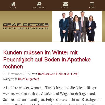
START
RECHT AKTUELL
KONTAKT
MENÜ
Kunden müssen im Winter mit
Feuchtigkeit auf Böden in Apotheke
rechnen
30. November 2016
| von
Rechtsanwalt Helmut A. Graf
|
Kategorie:
Recht allgemein
Alle Jahre wieder, wenn die Tage kürzer und die Nächte länger
werden, werden auch die Straßen und Wege durch Regen und
Schnee nass und damit glatt. Folge ist, dass nicht nur Rutschgefahr