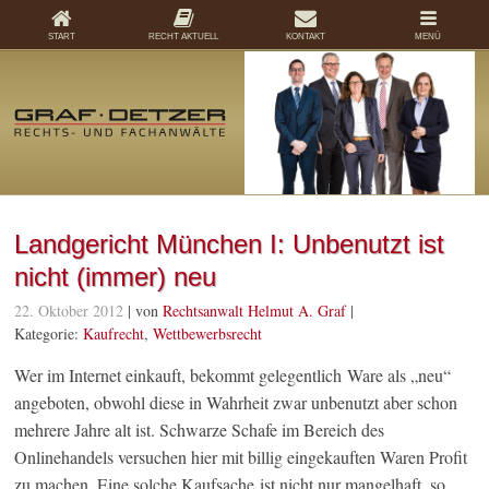
START
RECHT AKTUELL
KONTAKT
MENÜ
Landgericht München I: Unbenutzt ist
nicht (immer) neu
22. Oktober 2012
| von
Rechtsanwalt Helmut A. Graf
|
Kategorie:
Kaufrecht
,
Wettbewerbsrecht
Wer im Internet einkauft, bekommt gelegentlich Ware als „neu“
angeboten, obwohl diese in Wahrheit zwar unbenutzt aber schon
mehrere Jahre alt ist. Schwarze Schafe im Bereich des
Onlinehandels versuchen hier mit billig eingekauften Waren Profit
zu machen. Eine solche Kaufsache ist nicht nur mangelhaft, so