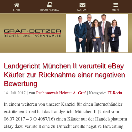
START
RECHT AKTUELL
KONTAKT
MENÜ
Landgericht München II verurteilt eBay
Käufer zur Rücknahme einer negativen
Bewertung
14. Juli 2017
| von
Rechtsanwalt Helmut A. Graf
|
Kategorie:
IT-Recht
In einem weiteren von unserer Kanzlei für einen Internethändler
erstrittenen Urteil hat das Landgericht München II (Urteil vom
06.07.2017 – 3 O 4087/16) einen Käufer auf der Handelsplattform
eBay dazu verurteilt eine zu Unrecht erteilte negative Bewertung