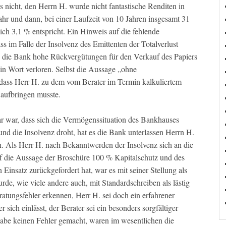
 nicht, den Herrn H. wurde nicht fantastische Renditen in
Jahr und dann, bei einer Laufzeit von 10 Jahren insgesamt 31
ich 3,1 % entspricht. Ein Hinweis auf die fehlende
ass im Falle der Insolvenz des Emittenten der Totalverlust
dass die Bank hohe Rückvergütungen für den Verkauf des Papiers
kein Wort verloren. Selbst die Aussage „ohne
dass Herr H. zu dem vom Berater im Termin kalkuliertem
 aufbringen musste.
r war, dass sich die Vermögenssituation des Bankhauses
und die Insolvenz droht, hat es die Bank unterlassen Herrn H.
. Als Herr H. nach Bekanntwerden der Insolvenz sich an die
f die Aussage der Broschüre 100 % Kapitalschutz und des
 Einsatz zurückgefordert hat, war es mit seiner Stellung als
rde, wie viele andere auch, mit Standardschreiben als lästig
tungsfehler erkennen, Herr H. sei doch ein erfahrener
 sich einlässt, der Berater sei ein besonders sorgfältiger
r habe keinen Fehler gemacht, waren im wesentlichen die