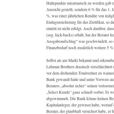
Haltepunkte misstrauisch zu werden gab es
Aussicht gestellt, sondern 6 % für das 1. 
%, was einer jährlichen Rendite von ledigl
Einlagensicherung für das Zertifikat, so d
eintritt ist nicht erfolgt. Auch darüber, 
(sog. kick-backs) erhält, hat der Berater 
Ausgabeaufschlag“ war geschwindelt, so 
Finanzbedarf noch zusätzlich weitere 5 %
Selbst als am Markt bekannt und erkennba
Lehman Brothers drastisch verschlechtert 
vor dem drohenden Totalverlust zu warnen
Bank gewandt hatte und unter Verweis au
Beraters „absolut sicher“ seinen verlorenen
„Select Kunde“ ganz schnell vorbei. Er wu
abgewimmelt. Die Bank könne keinen Bera
Kapitalanleger, der gewusst habe, worauf er
Berater, der glaubhaft versichert habe, e