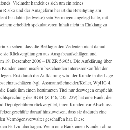
onds. Vielmehr handelt es sich um ein reines
m Risiko und der Anlageform her ist die Beteiligung am
 bis dahin (teilweise) sein Vermögen angelegt hatte, mit
seinem erheblich spekulativeren Inhalt nicht in Einklang zu
arin zu sehen, dass die Beklagte den Zedenten nicht darauf
he sie Rückvergütungen aus Ausgabeaufschlägen und
vom 19. Dezember 2006 – IX ZR 56/05). Die Aufklärung über
Kunden einen insofern bestehenden Interessenkonflikt der
legen. Erst durch die Aufklärung wird der Kunde in die Lage
elbst einzuschätzen (vgl. Assmann/Schneider/Koller, WpHG 4.
b die Bank ihm einen bestimmten Titel nur deswegen empfiehlt,
 Rechtsprechung des BGH (Z 146, 235, 239) hat eine Bank, die
nd Depotgebühren rückvergütet, ihren Kunden vor Abschluss
fektengeschäfte darauf hinzuweisen, dass sie dadurch eine
en Vermögensverwalter geschaffen hat. Diese
enden Fall zu übertragen. Wenn eine Bank einen Kunden ohne