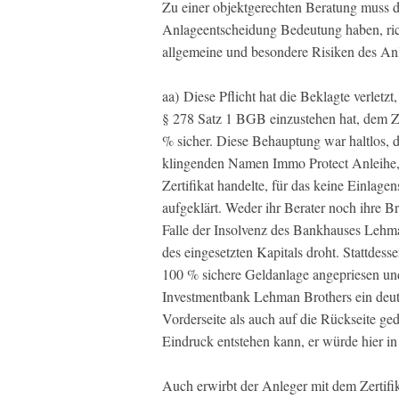
Zu einer objektgerechten Beratung muss de
Anlageentscheidung Bedeutung haben, richt
allgemeine und besondere Risiken des Anla
aa) Diese Pflicht hat die Beklagte verletzt
§ 278 Satz 1 BGB einzustehen hat, dem Ze
% sicher. Diese Behauptung war haltlos, 
klingenden Namen Immo Protect Anleihe, d
Zertifikat handelte, für das keine Einlage
aufgeklärt. Weder ihr Berater noch ihre B
Falle der Insolvenz des Bankhauses Lehman
des eingesetzten Kapitals droht. Stattdess
100 % sichere Geldanlage angepriesen und
Investmentbank Lehman Brothers ein deuts
Vorderseite als auch auf die Rückseite ge
Eindruck entstehen kann, er würde hier in 
Auch erwirbt der Anleger mit dem Zertifik