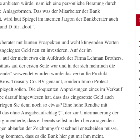
e anbieten würde, nämlich eine persönliche Beratung durch
re Anlageformen. Das was der Mitarbeiter der Bank
, wird laut Spiegel im internen Jargon der Bankberater auch
und D für „doof“.
kberater mit bunten Prospekten und wohl klingenden Worten
 angelegtes Geld neu zu investieren. Auf der im
 auf der nicht etwa ein Aufdruck der Firma Lehman Brothers,
ituts auf der ersten Seite war und in der sich mehrfach die
tende“ verwendet wurden wurde das verkaufte Produkt
 Bros. Treasury Co. BV genannt, sondern Immo Protect
piegelt sollen. Die eloquenten Anpreisungen eines im Verkauf
lbe darauf hingewiesen hat, dass das eingesetzte Geld auch
riegen Sie denn noch so etwas? Eine hohe Rendite mit
d das ohne Ausgabeaufschlag!)“, der zur Untermauerung der
rgumentierte, dass er bereits selbst in dem hervorragenden
egen ablaufen der Zeichnungsfrist schnell entscheiden müsse,
ng kommen, dass es die Bank hier gut mit ihm meint.