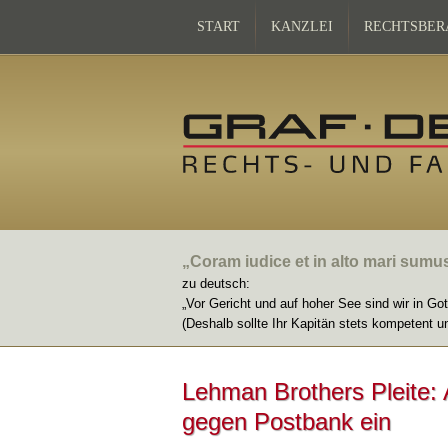
START
KANZLEI
RECHTSBER
„Coram iudice et in alto mari sumu
zu deutsch:
„Vor Gericht und auf hoher See sind wir in Go
(Deshalb sollte Ihr Kapitän stets kompetent u
Lehman Brothers Pleite: 
gegen Postbank ein