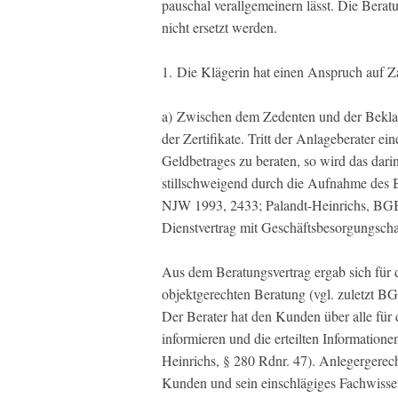
pauschal verallgemeinern lässt. Die Berat
nicht ersetzt werden.
1. Die Klägerin hat einen Anspruch auf 
a) Zwischen dem Zedenten und der Beklagt
der Zertifikate. Tritt der Anlageberater 
Geldbetrages zu beraten, so wird das dar
stillschweigend durch die Aufnahme de
NJW 1993, 2433; Palandt-Heinrichs, BGB, 
Dienstvertrag mit Geschäftsbesorgungschar
Aus dem Beratungsvertrag ergab sich für d
objektgerechten Beratung (vgl. zuletzt 
Der Berater hat den Kunden über alle fü
informieren und die erteilten Informatione
Heinrichs, § 280 Rdnr. 47). Anlegergerech
Kunden und sein einschlägiges Fachwissen