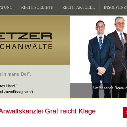
ATUNG
RECHTSGEBIETE
RECHT AKTUELL
INSOLVEN
s in manu Dei“.
ttes Hand.“
Umfassende Beratung
nd zuverlässig sein!)
Anwaltskanzlei Graf reicht Klage