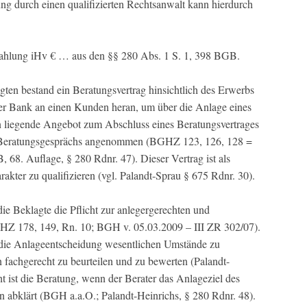
ung durch einen qualifizierten Rechtsanwalt kann hierdurch
Zahlung iHv € … aus den §§ 280 Abs. 1 S. 1, 398 BGB.
en bestand ein Beratungsvertrag hinsichtlich des Erwerbs
einer Bank an einen Kunden heran, um über die Anlage eines
in liegende Angebot zum Abschluss eines Beratungsvertrages
s Beratungsgesprächs angenommen (BGHZ 123, 126, 128 =
68. Auflage, § 280 Rdnr. 47). Dieser Vertrag ist als
akter zu qualifizieren (vgl. Palandt-Sprau § 675 Rdnr. 30).
ie Beklagte die Pflicht zur anlegergerechten und
BGHZ 178, 149, Rn. 10; BGH v. 05.03.2009 – III ZR 302/07).
r die Anlageentscheidung wesentlichen Umstände zu
n fachgerecht zu beurteilen und zu bewerten (Palandt-
t ist die Beratung, wenn der Berater das Anlageziel des
 abklärt (BGH a.a.O.; Palandt-Heinrichs, § 280 Rdnr. 48).