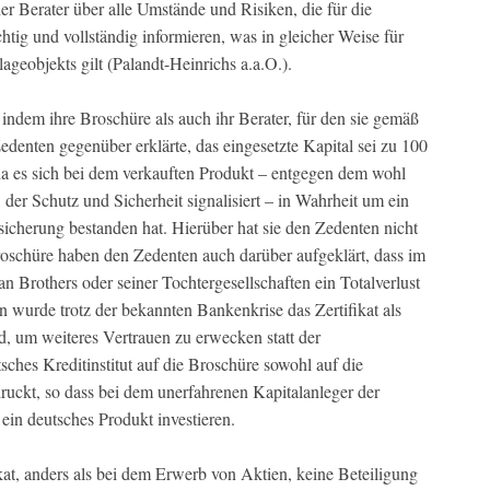
r Berater über alle Umstände und Risiken, die für die
ig und vollständig informieren, was in gleicher Weise für
geobjekts gilt (Palandt-Heinrichs a.a.O.).
, indem ihre Broschüre als auch ihr Berater, für den sie gemäß
denten gegenüber erklärte, das eingesetzte Kapital sei zu 100
da es sich bei dem verkauften Produkt – entgegen dem wohl
er Schutz und Sicherheit signalisiert – in Wahrheit um ein
nsicherung bestanden hat. Hierüber hat sie den Zedenten nicht
roschüre haben den Zedenten auch darüber aufgeklärt, dass im
 Brothers oder seiner Tochtergesellschaften ein Totalverlust
en wurde trotz der bekannten Bankenkrise das Zertifikat als
, um weiteres Vertrauen zu erwecken statt der
ches Kreditinstitut auf die Broschüre sowohl auf die
druckt, so dass bei dem unerfahrenen Kapitalanleger der
ein deutsches Produkt investieren.
at, anders als bei dem Erwerb von Aktien, keine Beteiligung