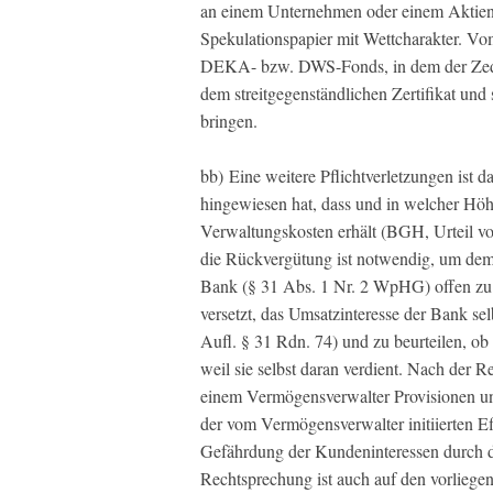
an einem Unternehmen oder einem Aktienf
Spekulationspapier mit Wettcharakter. Vo
DEKA- bzw. DWS-Fonds, in dem der Zedent
dem streitgegenständlichen Zertifikat und 
bringen.
bb) Eine weitere Pflichtverletzungen ist d
hingewiesen hat, dass und in welcher Hö
Verwaltungskosten erhält (BGH, Urteil 
die Rückvergütung ist notwendig, um dem 
Bank (§ 31 Abs. 1 Nr. 2 WpHG) offen zu 
versetzt, das Umsatzinteresse der Bank s
Aufl. § 31 Rdn. 74) und zu beurteilen, o
weil sie selbst daran verdient. Nach der
einem Vermögensverwalter Provisionen u
der vom Vermögensverwalter initiierten Ef
Gefährdung der Kundeninteressen durch d
Rechtsprechung ist auch auf den vorlieg