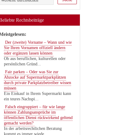
Beliebte Rechtsbeiträge
Meistgelesen:
Der (zweite) Vorname – Wann und wie
Sie Ihren Vornamen offiziell ändern
oder ergänzen lassen können
Ob aus beruflichen, kulturellen oder
persönlichen Gründ...
Fair parken – Oder was Sie zur
Abzocke auf Supermarktparkplätzen
durch private Parkplatzbetreiber wissen
müssen
Ein Einkauf in Ihrem Supermarkt kann
ein teures Nachspi...
Falsch eingruppiert – für wie lange
können Zahlungsansprüche im
öffentlichen Dienst rückwirkend geltend
gemacht werden?
In der arbeitsrechtlichen Beratung
kommt es immer wiede...