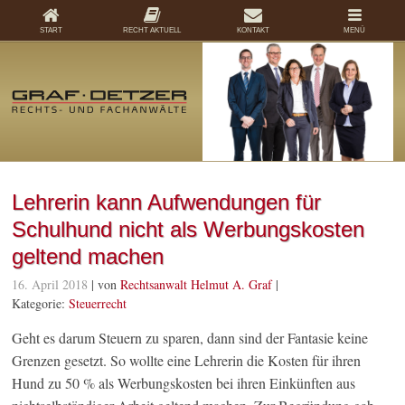
START
RECHT AKTUELL
KONTAKT
MENÜ
Lehrerin kann Aufwendungen für
Schulhund nicht als Werbungskosten
geltend machen
16. April 2018
| von
Rechtsanwalt Helmut A. Graf
|
Kategorie:
Steuerrecht
Geht es darum Steuern zu sparen, dann sind der Fantasie keine
Grenzen gesetzt. So wollte eine Lehrerin die Kosten für ihren
Hund zu 50 % als Werbungskosten bei ihren Einkünften aus