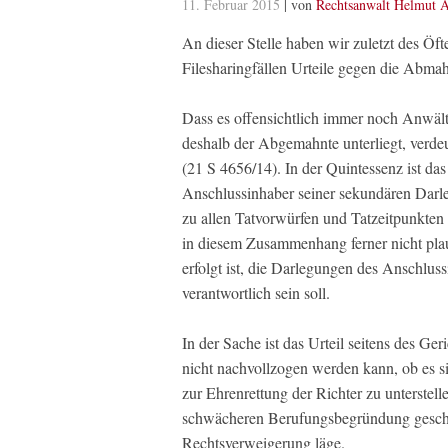
11. Februar 2015
| von
Rechtsanwalt Helmut A
An dieser Stelle haben wir zuletzt des Öft
Filesharingfällen Urteile gegen die Abmah
Dass es offensichtlich immer noch Anwälte 
deshalb der Abgemahnte unterliegt, verde
(21 S 4656/14).
In der Quintessenz ist da
Anschlussinhaber seiner sekundären Darleg
zu allen Tatvorwürfen und Tatzeitpunkten
in diesem Zusammenhang ferner nicht plau
erfolgt ist, die Darlegungen des Anschlus
verantwortlich sein soll.
In der Sache ist das Urteil seitens des G
nicht nachvollzogen werden kann, ob es si
zur Ehrenrettung der Richter zu unterstel
schwächeren Berufungsbegründung geschu
Rechtsverweigerung läge.