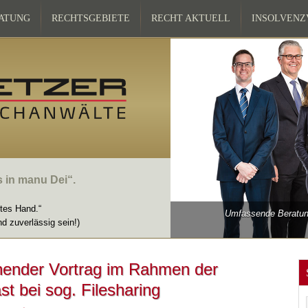
ATUNG
RECHTSGEBIETE
RECHT AKTUELL
INSOLVEN
s in manu Dei“.
ttes Hand.“
Umfassende Beratung
nd zuverlässig sein!)
hender Vortrag im Rahmen der
t bei sog. Filesharing