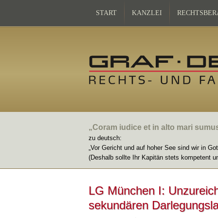
START
KANZLEI
RECHTSBER
„Coram iudice et in alto mari sumu
zu deutsch:
„Vor Gericht und auf hoher See sind wir in Go
(Deshalb sollte Ihr Kapitän stets kompetent u
LG München I: Unzureic
sekundären Darlegungslas