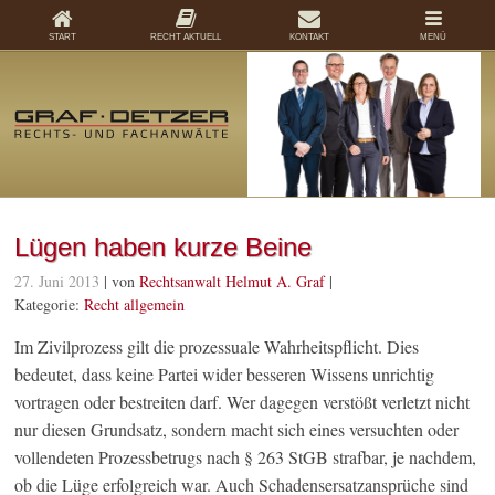
START
RECHT AKTUELL
KONTAKT
MENÜ
Lügen haben kurze Beine
27. Juni 2013
| von
Rechtsanwalt Helmut A. Graf
|
Kategorie:
Recht allgemein
Im Zivilprozess gilt die prozessuale Wahrheitspflicht. Dies
bedeutet, dass keine Partei wider besseren Wissens unrichtig
vortragen oder bestreiten darf. Wer dagegen verstößt verletzt nicht
nur diesen Grundsatz, sondern macht sich eines versuchten oder
vollendeten Prozessbetrugs nach § 263 StGB strafbar, je nachdem,
ob die Lüge erfolgreich war. Auch Schadensersatzansprüche sind