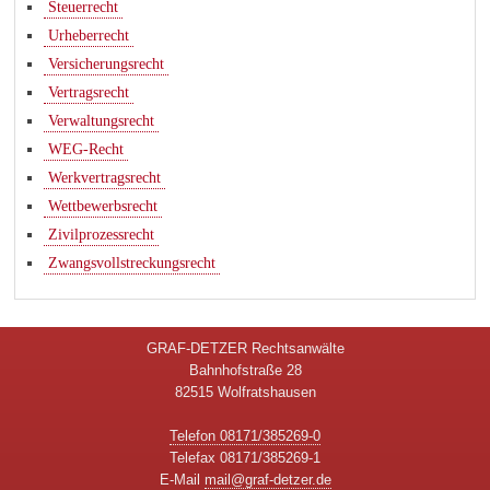
Steuerrecht
Urheberrecht
Versicherungsrecht
Vertragsrecht
Verwaltungsrecht
WEG-Recht
Werkvertragsrecht
Wettbewerbsrecht
Zivilprozessrecht
Zwangsvollstreckungsrecht
GRAF-DETZER Rechtsanwälte
Bahnhofstraße 28
82515 Wolfratshausen
Telefon 08171/385269-0
Telefax 08171/385269-1
E-Mail
mail@graf-detzer.de