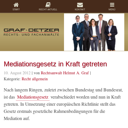
START
RECHT AKTUELL
KONTAKT
MENÜ
Mediationsgesetz in Kraft getreten
10. August 2012
| von
Rechtsanwalt Helmut A. Graf
|
Kategorie:
Recht allgemein
Nach langem Ringen, zuletzt zwischen Bundestag und Bundesrat,
ist das
Mediationsgesetz
verabschiedet worden und nun in Kraft
getreten. In Umsetzung einer europäischen Richtlinie stellt das
Gesetz erstmals gesetzliche Rahmenbedingungen für die
Mediation auf.