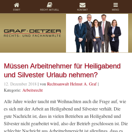
START
RECHT AKTUELL
KONTAKT
MENÜ
Müssen Arbeitnehmer für Heiligabend
und Silvester Urlaub nehmen?
12. Dezember 2018
| von
Rechtsanwalt Helmut A. Graf
|
Kategorie:
Arbeitsrecht
Alle Jahre wieder taucht mit Weihnachten auch die Frage auf, wie
es sich mit der Arbeit an Heiligabend und Silvester verhält. Die
gute Nachricht ist, dass in vielen Betrieben an Heiligabend und
Silvester nicht gearbeitet wird, also der Betrieb geschlossen ist. Die
schlechte Nachricht aus Arbeitnehmersicht ist allerdings, dass es