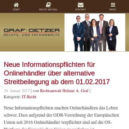
START
RECHT AKTUELL
KONTAKT
MENÜ
Neue Informationspflichten für
Onlinehändler über alternative
Streitbeilegung ab dem 01.02.2017
26. Januar 2017
| von
Rechtsanwalt Helmut A. Graf
|
Kategorie:
IT-Recht
Neue Informationspflichten machen Onlinehändlern das Leben
schwer. Dass aufgrund der ODR-Verordnung der Europäischen
Union seit 2016 Onlinehändler verpflichtet sind auf die OS-