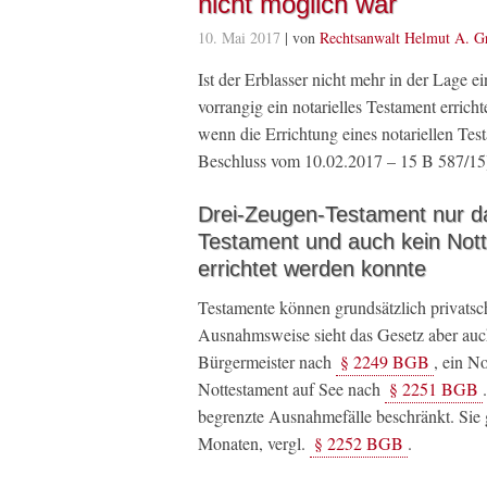
nicht möglich war
10. Mai 2017
| von
Rechtsanwalt Helmut A. G
Ist der Erblasser nicht mehr in der Lage e
vorrangig ein notarielles Testament errich
wenn die Errichtung eines notariellen T
Beschluss vom 10.02.2017 – 15 B 587/15
Drei-Zeugen-Testament nur da
Testament und auch kein Not
errichtet werden konnte
Testamente können grundsätzlich privatschri
Ausnahmsweise sieht das Gesetz aber auc
Bürgermeister nach
§ 2249 BGB
, ein N
Nottestament auf See nach
§ 2251 BGB
begrenzte Ausnahmefälle beschränkt. Sie 
Monaten, vergl.
§ 2252 BGB
.