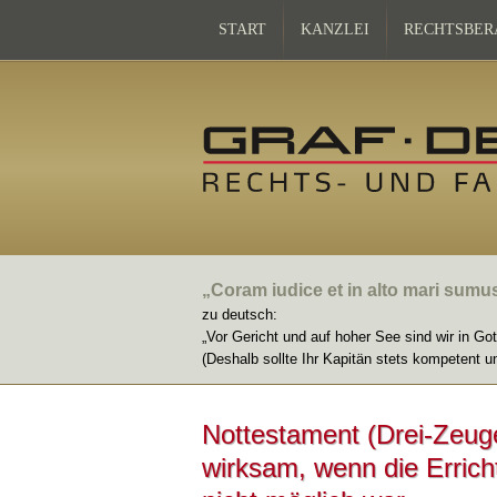
START
KANZLEI
RECHTSBER
„Coram iudice et in alto mari sumu
zu deutsch:
„Vor Gericht und auf hoher See sind wir in Go
(Deshalb sollte Ihr Kapitän stets kompetent u
Nottestament (Drei-Zeu
wirksam, wenn die Errich