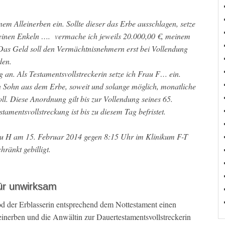
em Alleinerben ein. Sollte dieser das Erbe ausschlagen, setze
Meinen Enkeln …. vermache ich jeweils 20.000,00 €, meinem
Das Geld soll den Vermächtnisnehmern erst bei Vollendung
den.
g an. Als Testamentsvollstreckerin setze ich Frau F… ein.
in Sohn aus dem Erbe, soweit und solange möglich, monatliche
oll. Diese Anordnung gilt bis zur Vollendung seines 65.
amentsvollstreckung ist bis zu diesem Tag befristet.
au H am 15. Februar 2014 gegen 8:15 Uhr im Klinikum F-T
hränkt gebilligt.
ür unwirksam
d der Erblasserin entsprechend dem Nottestament einen
einerben und die Anwältin zur Dauertestamentsvollstreckerin