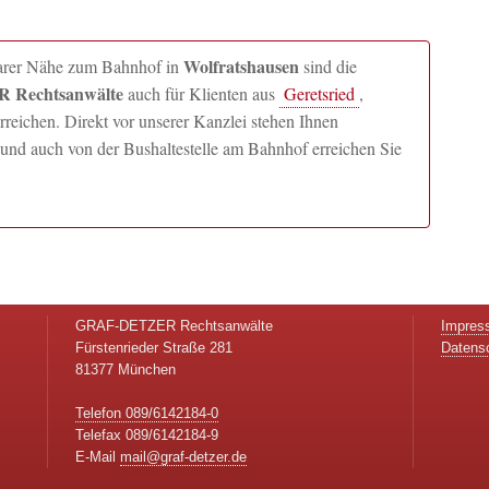
Wolfratshausen
lbarer Nähe zum Bahnhof in
sind die
 Rechtsanwälte
auch für Klienten aus
Geretsried
,
ichen. Direkt vor unserer Kanzlei stehen Ihnen
und auch von der Bushaltestelle am Bahnhof erreichen Sie
GRAF-DETZER Rechtsanwälte
Impres
Fürstenrieder Straße 281
Datens
81377 München
Telefon 089/6142184-0
Telefax 089/6142184-9
E-Mail
mail@graf-detzer.de