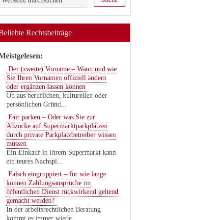
Beliebte Rechtsbeiträge
Meistgelesen:
Der (zweite) Vorname – Wann und wie
Sie Ihren Vornamen offiziell ändern
oder ergänzen lassen können
Ob aus beruflichen, kulturellen oder
persönlichen Gründ...
Fair parken – Oder was Sie zur
Abzocke auf Supermarktparkplätzen
durch private Parkplatzbetreiber wissen
müssen
Ein Einkauf in Ihrem Supermarkt kann
ein teures Nachspi...
Falsch eingruppiert – für wie lange
können Zahlungsansprüche im
öffentlichen Dienst rückwirkend geltend
gemacht werden?
In der arbeitsrechtlichen Beratung
kommt es immer wiede...