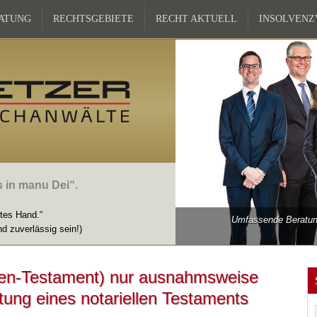
ATUNG
RECHTSGEBIETE
RECHT AKTUELL
INSOLVEN
s in manu Dei“.
ttes Hand.“
Umfassende Beratung
nd zuverlässig sein!)
gen-Testament) nur ausnahmsweise
tung eines notariellen Testaments