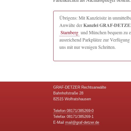
Übrigens: Mit Kanzleisitz in unmitte
Kanzlei GRAF-DETZER
Anwälte der
Starnberg
und München bequem zu erre
ausreichend Parkplätze zur Verfügung 
uns mit nur wenigen Schritten.
GRAF-DETZER Rechtsanwälte
Bahnhofstraße 28
82515 Wolfratshausen
Telefon 08171/385269-0
Telefax 08171/385269-1
E-Mail
mail@graf-detzer.de