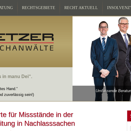
ATUNG
RECHTSGEBIETE
RECHT AKTUELL
INSOLVEN
s in manu Dei“.
ttes Hand.“
Umfassende Beratung
nd zuverlässig sein!)
te für Missstände in der
eitung in Nachlasssachen