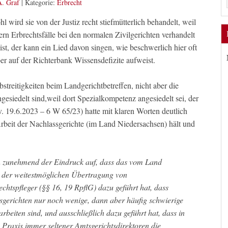
A. Graf
|
Kategorie:
Erbrecht
l wird sie von der Justiz recht stiefmütterlich behandelt, weil
rn Erbrechtsfälle bei den normalen Zivilgerichten verhandelt
ist, der kann ein Lied davon singen, wie beschwerlich hier oft
er auf der Richterbank Wissensdefizite aufweist.
treitigkeiten beim Landgerichtbetreffen, nicht aber die
gesiedelt sind,weil dort Spezialkompetenz angesiedelt sei, der
v. 19.6.2023 – 6 W 65/23) hatte mit klaren Worten deutlich
beit der Nachlassgerichte (im Land Niedersachsen) hält und
n zunehmend der Eindruck auf, dass das vom Land
t der weitestmöglichen Übertragung von
chtspfleger (§§ 16, 19 RpflG) dazu geführt hat, dass
sgerichten nur noch wenige, dann aber häufig schwierige
beiten sind, und ausschließlich dazu geführt hat, dass in
 Praxis immer seltener Amtsgerichtsdirektoren die