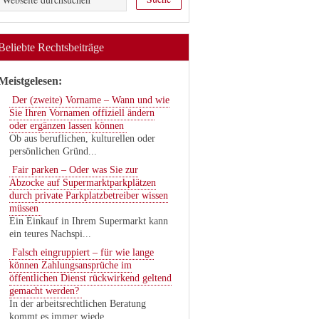
Beliebte Rechtsbeiträge
Meistgelesen:
Der (zweite) Vorname – Wann und wie
Sie Ihren Vornamen offiziell ändern
oder ergänzen lassen können
Ob aus beruflichen, kulturellen oder
persönlichen Gründ...
Fair parken – Oder was Sie zur
Abzocke auf Supermarktparkplätzen
durch private Parkplatzbetreiber wissen
müssen
Ein Einkauf in Ihrem Supermarkt kann
ein teures Nachspi...
Falsch eingruppiert – für wie lange
können Zahlungsansprüche im
öffentlichen Dienst rückwirkend geltend
gemacht werden?
In der arbeitsrechtlichen Beratung
kommt es immer wiede...