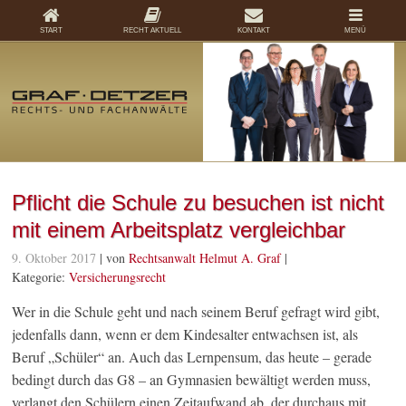
START
RECHT AKTUELL
KONTAKT
MENÜ
Pflicht die Schule zu besuchen ist nicht
mit einem Arbeitsplatz vergleichbar
9. Oktober 2017
| von
Rechtsanwalt Helmut A. Graf
|
Kategorie:
Versicherungsrecht
Wer in die Schule geht und nach seinem Beruf gefragt wird gibt,
jedenfalls dann, wenn er dem Kindesalter entwachsen ist, als
Beruf „Schüler“ an. Auch das Lernpensum, das heute – gerade
bedingt durch das G8 – an Gymnasien bewältigt werden muss,
verlangt den Schülern einen Zeitaufwand ab, der durchaus mit