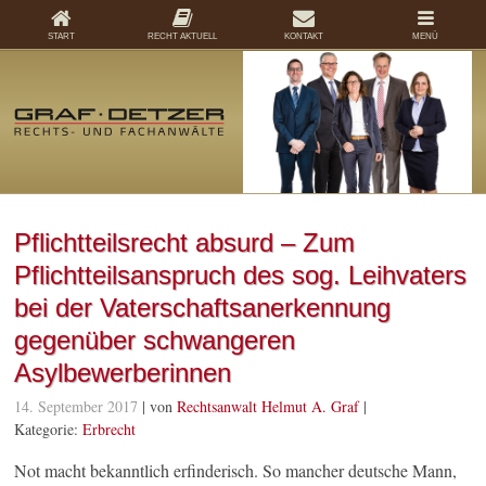
START
RECHT AKTUELL
KONTAKT
MENÜ
Pflichtteilsrecht absurd – Zum
Pflichtteilsanspruch des sog. Leihvaters
bei der Vaterschaftsanerkennung
gegenüber schwangeren
Asylbewerberinnen
14. September 2017
| von
Rechtsanwalt Helmut A. Graf
|
Kategorie:
Erbrecht
Not macht bekanntlich erfinderisch. So mancher deutsche Mann,