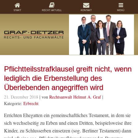
START
RECHT AKTUELL
KONTAKT
MENÜ
Pflichtteilsstrafklausel greift nicht, wenn
lediglich die Erbenstellung des
Überlebenden angegriffen wird
21. Dezember 2018
| von
Rechtsanwalt Helmut A. Graf
|
Kategorie:
Erbrecht
Errichten Ehegatten ein gemeinschaftliches Testament, in dem sie
sich wechselseitig zu Erben und einen Dritten, beispielsweise ihre
Kinder, zu Schlusserben einsetzen (sog. Berliner Testament) dann