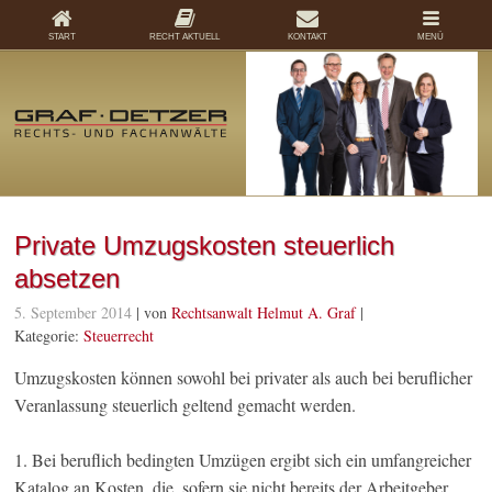
START
RECHT AKTUELL
KONTAKT
MENÜ
Private Umzugs­kosten steuerlich
absetzen
5. September 2014
| von
Rechtsanwalt Helmut A. Graf
|
Kategorie:
Steuerrecht
Umzugskosten können sowohl bei privater als auch bei beruflicher
Veranlassung steuerlich geltend gemacht werden.
1. Bei beruflich bedingten Umzügen ergibt sich ein umfangreicher
Katalog an Kosten, die, sofern sie nicht bereits der Arbeitgeber