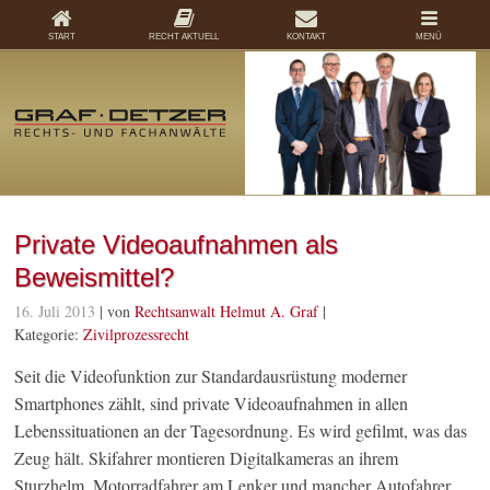
START
RECHT AKTUELL
KONTAKT
MENÜ
Private Videoaufnahmen als
Beweismittel?
16. Juli 2013
| von
Rechtsanwalt Helmut A. Graf
|
Kategorie:
Zivilprozessrecht
Seit die Videofunktion zur Standardausrüstung moderner
Smartphones zählt, sind private Videoaufnahmen in allen
Lebenssituationen an der Tagesordnung. Es wird gefilmt, was das
Zeug hält. Skifahrer montieren Digitalkameras an ihrem
Sturzhelm, Motorradfahrer am Lenker und mancher Autofahrer