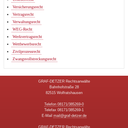
Versicherungsrecht
Vertragsrecht
Verwaltungsrecht
WEG-Recht
Werkvertragsrecht
Wettbewerbsrecht
Zivilprozessrecht
Zwangsvollstreckungsrecht
GRAF-DETZER Rechtsanwälte
Bahnhofstraße 28
82515 Wolfratshausen
Telefon 08171/385269-0
Telefax 08171/385269-1
E-Mail
mail@graf-detzer.de
GRAF-DETZER Rechtsanwälte