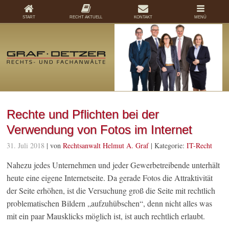
START
RECHT AKTUELL
KONTAKT
MENÜ
Rechte und Pflichten bei der
Verwendung von Fotos im Internet
31. Juli 2018
| von
Rechtsanwalt Helmut A. Graf
|
Kategorie:
IT-Recht
Nahezu jedes Unternehmen und jeder Gewerbetreibende unterhält
heute eine eigene Internetseite. Da gerade Fotos die Attraktivität
der Seite erhöhen, ist die Versuchung groß die Seite mit rechtlich
problematischen Bildern „aufzuhübschen“, denn nicht alles was
mit ein paar Mausklicks möglich ist, ist auch rechtlich erlaubt.