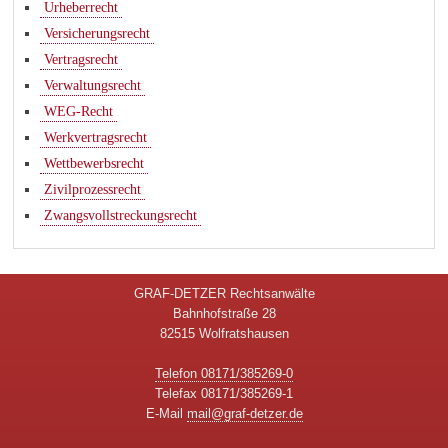
Urheberrecht
Versicherungsrecht
Vertragsrecht
Verwaltungsrecht
WEG-Recht
Werkvertragsrecht
Wettbewerbsrecht
Zivilprozessrecht
Zwangsvollstreckungsrecht
GRAF-DETZER Rechtsanwälte
Bahnhofstraße 28
82515 Wolfratshausen
Telefon 08171/385269-0
Telefax 08171/385269-1
E-Mail
mail@graf-detzer.de