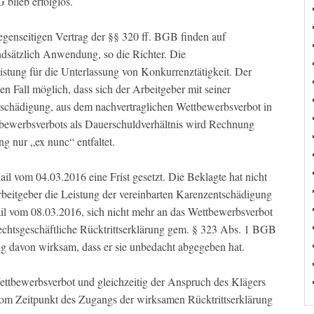
blieb erfolglos.
genseitigen Vertrag der §§ 320 ff. BGB finden auf
dsätzlich Anwendung, so die Richter. Die
stung für die Unterlassung von Konkurrenztätigkeit. Der
n Fall möglich, dass sich der Arbeitgeber mit seiner
tschädigung, aus dem nachvertraglichen Wettbewerbsverbot in
bewerbsverbots als Dauerschuldverhältnis wird Rechnung
g nur „ex nunc“ entfaltet.
il vom 04.03.2016 eine Frist gesetzt. Die Beklagte hat nicht
 Arbeitgeber die Leistung der vereinbarten Karenzentschädigung
ail vom 08.03.2016, sich nicht mehr an das Wettbewerbsverbot
rechtsgeschäftliche Rücktrittserklärung gem. § 323 Abs. 1 BGB
g davon wirksam, dass er sie unbedacht abgegeben hat.
Wettbewerbsverbot und gleichzeitig der Anspruch des Klägers
om Zeitpunkt des Zugangs der wirksamen Rücktrittserklärung