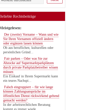
Beliebte Rechtsbeiträge
Meistgelesen:
Der (zweite) Vorname – Wann und wie
Sie Ihren Vornamen offiziell ändern
oder ergänzen lassen können
Ob aus beruflichen, kulturellen oder
persönlichen Gründ...
Fair parken – Oder was Sie zur
Abzocke auf Supermarktparkplätzen
durch private Parkplatzbetreiber wissen
müssen
Ein Einkauf in Ihrem Supermarkt kann
ein teures Nachspi...
Falsch eingruppiert – für wie lange
können Zahlungsansprüche im
öffentlichen Dienst rückwirkend geltend
gemacht werden?
In der arbeitsrechtlichen Beratung
kommt es immer wiede...