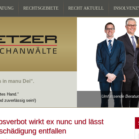
ATUNG
RECHTSGEBIETE
RECHT AKTUELL
INSOLVEN
s in manu Dei“.
ttes Hand.“
Umfassende Beratung
nd zuverlässig sein!)
sverbot wirkt ex nunc und lässt
schädigung entfallen