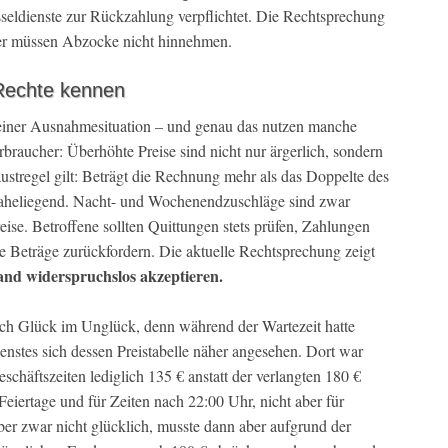
sseldienste zur Rückzahlung verpflichtet. Die Rechtsprechung
cher müssen Abzocke nicht hinnehmen.
Rechte kennen
in einer Ausnahmesituation – und genau das nutzen manche
braucher: Überhöhte Preise sind nicht nur ärgerlich, sondern
austregel gilt: Beträgt die Rechnung mehr als das Doppelte des
t naheliegend. Nacht- und Wochenendzuschläge sind zwar
reise. Betroffene sollten Quittungen stets prüfen, Zahlungen
e Beträge zurückfordern. Die aktuelle Rechtsprechung zeigt
and widerspruchslos akzeptieren.
ch Glück im Unglück, denn während der Wartezeit hatte
ienstes sich dessen Preistabelle näher angesehen. Dort war
schäftszeiten lediglich 135 € anstatt der verlangten 180 €
Feiertage und für Zeiten nach 22:00 Uhr, nicht aber für
er zwar nicht glücklich, musste dann aber aufgrund der