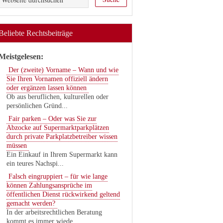
Beliebte Rechtsbeiträge
Meistgelesen:
Der (zweite) Vorname – Wann und wie
Sie Ihren Vornamen offiziell ändern
oder ergänzen lassen können
Ob aus beruflichen, kulturellen oder
persönlichen Gründ...
Fair parken – Oder was Sie zur
Abzocke auf Supermarktparkplätzen
durch private Parkplatzbetreiber wissen
müssen
Ein Einkauf in Ihrem Supermarkt kann
ein teures Nachspi...
Falsch eingruppiert – für wie lange
können Zahlungsansprüche im
öffentlichen Dienst rückwirkend geltend
gemacht werden?
In der arbeitsrechtlichen Beratung
kommt es immer wiede...