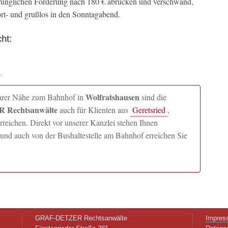
rünglichen Forderung nach 180 € abrücken und verschwand,
ort- und grußlos in den Sonntagabend.
ht:
Wolfratshausen
lbarer Nähe zum Bahnhof in
sind die
 Rechtsanwälte
auch für Klienten aus
Geretsried
,
ichen. Direkt vor unserer Kanzlei stehen Ihnen
und auch von der Bushaltestelle am Bahnhof erreichen Sie
GRAF-DETZER Rechtsanwälte
Impres