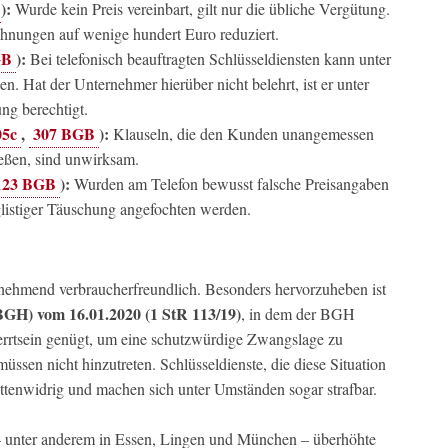
):
Wurde kein Preis vereinbart, gilt nur die übliche Vergütung.
chnungen auf wenige hundert Euro reduziert.
GB
):
Bei telefonisch beauftragten Schlüsseldiensten kann unter
. Hat der Unternehmer hierüber nicht belehrt, ist er unter
ng berechtigt.
05c
,
307 BGB
):
Klauseln, die den Kunden unangemessen
ießen, sind unwirksam.
123 BGB
):
Wurden am Telefon bewusst falsche Preisangaben
listiger Täuschung angefochten werden.
zunehmend verbraucherfreundlich. Besonders hervorzuheben ist
BGH) vom 16.01.2020 (1 StR 113/19)
, in dem der BGH
perrtsein genügt, um eine schutzwürdige Zwangslage zu
sen nicht hinzutreten. Schlüsseldienste, die diese Situation
ittenwidrig und machen sich unter Umständen sogar strafbar.
– unter anderem in Essen, Lingen und München – überhöhte