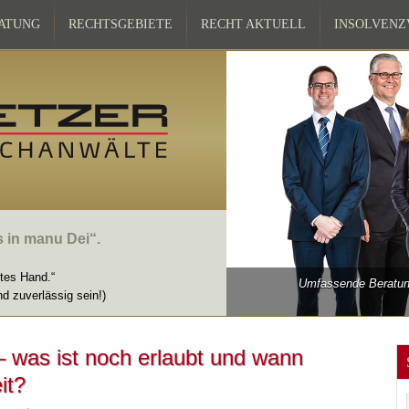
ATUNG
RECHTSGEBIETE
RECHT AKTUELL
INSOLVEN
s in manu Dei“.
ttes Hand.“
Umfassende Beratung
nd zuverlässig sein!)
 was ist noch erlaubt und wann
it?